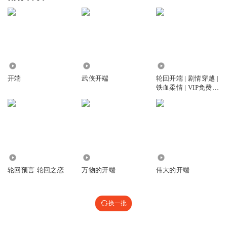
2525
5.87万
56.06万
开端
武侠开端
轮回开端 | 剧情穿越 |
铁血柔情 | VIP免费 |
世间轮回 | 赢者通吃
3911
931
1.34万
轮回预言·轮回之恋
万物的开端
伟大的开端
换一批