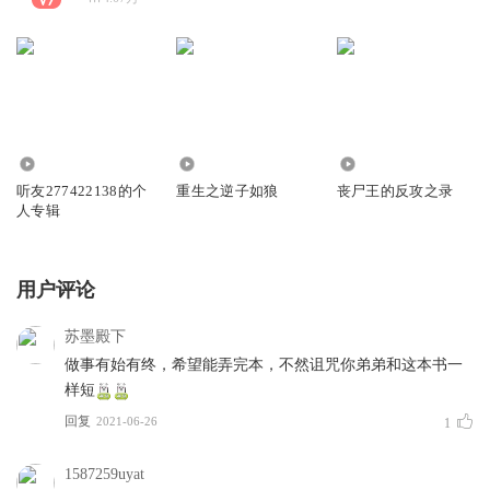
426
65.83万
9214
听友277422138的个
重生之逆子如狼
丧尸王的反攻之录
人专辑
用户评论
苏墨殿下
做事有始有终，希望能弄完本，不然诅咒你弟弟和这本书一
样短
回复
2021-06-26
1
1587259uyat