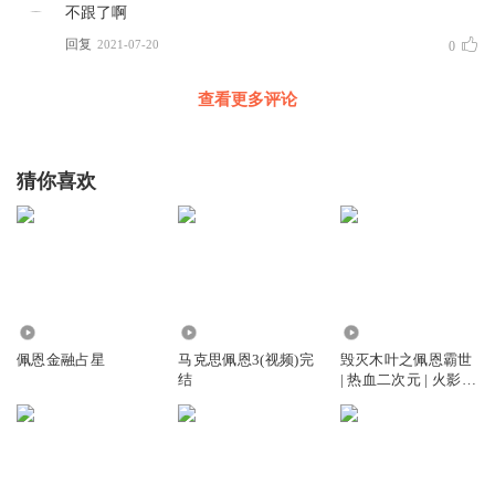
不跟了啊
回复
2021-07-20
0
查看更多评论
猜你喜欢
350
718
52.80万
佩恩金融占星
马克思佩恩3(视频)完
毁灭木叶之佩恩霸世
结
| 热血二次元 | 火影忍
者 | 同人衍生 | 穿越
逆袭