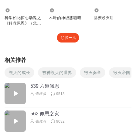
2.16万
6.10万
8683
科学如此惊心动魄之
木叶的神级恶霸喵
世界毁灭后
《解救佩恩》（北方
版权）
换一批
相关推荐
毁灭的成长
被神毁灭的世界
毁灭奏章
毁灭帝国
539 六道佩恩
锋叔叔
9513
562 佩恩之灾
锋叔叔
9032