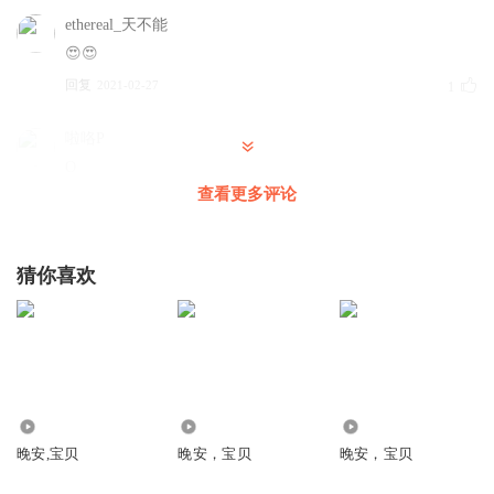
ethereal_天不能
😍😍
回复
2021-02-27
1
啦咯P
O
查看更多评论
回复
2023-06-15
0
赵元儿
猜你喜欢
真好听 😚😚😚😚😚😘😘😘😜😘😚😘
回复
2022-05-31
0
156642978
几句话
回复
1124
6161
979
2020-10-16
0
晚安,宝贝
晚安，宝贝
晚安，宝贝
阿文有声故事