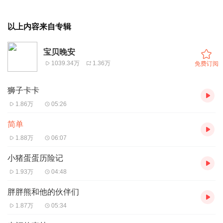
以上内容来自专辑
宝贝晚安
1039.34万
1.36万
免费订阅
狮子卡卡
1.86万
05:26
简单
1.88万
06:07
小猪蛋蛋历险记
1.93万
04:48
胖胖熊和他的伙伴们
1.87万
05:34