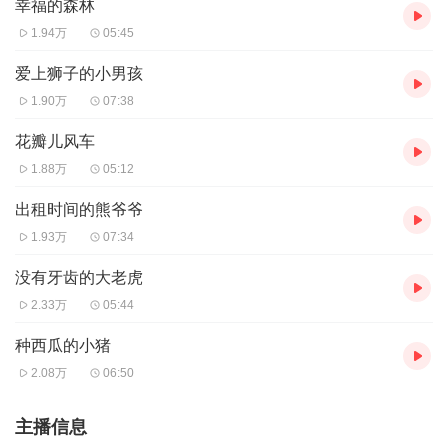
幸福的森林
1.94万
05:45
爱上狮子的小男孩
1.90万
07:38
花瓣儿风车
1.88万
05:12
出租时间的熊爷爷
1.93万
07:34
没有牙齿的大老虎
2.33万
05:44
种西瓜的小猪
2.08万
06:50
主播信息