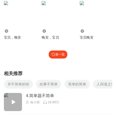
回复
2017-07-03
0
2510
2054
2612
宝贝，晚安
晚安，宝贝
宝贝晚安
换一批
相关推荐
并不简单的你
此事不简单
简单的简单
人间道之简
4.简单题不简单
哈小浪
18.99万