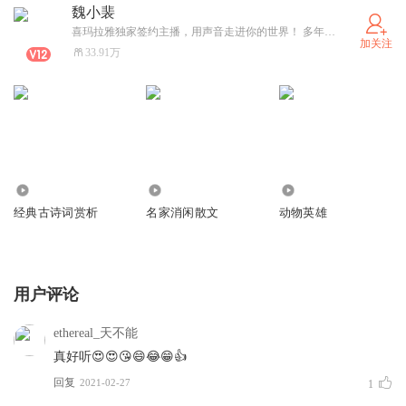
魏小裴
喜玛拉雅独家签约主播，用声音走进你的世界！ 多年从事电台专业主播及幼儿教育工作，声音温暖恬静。擅长情感、心理调节、育儿及文学类书籍。代表作品《经典古诗词赏析》、《名家消闲散文》、《宝贝晚安》、《红楼梦白话文版》等。
加关注
33.91万
3119.54万
549.35万
2708
经典古诗词赏析
名家消闲散文
动物英雄
用户评论
ethereal_天不能
真好听😍😍😘😄😂😁👍
回复
2021-02-27
1