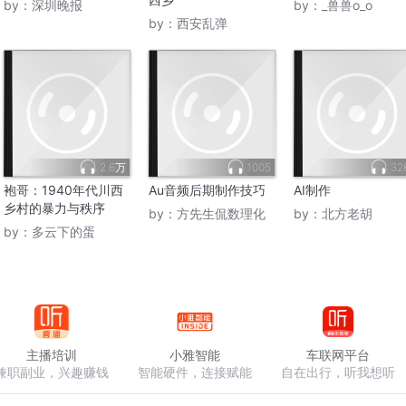
by：
深圳晚报
by：
_兽兽o_o
by：
西安乱弹
2.6万
1005
32
袍哥：1940年代川西
Au音频后期制作技巧
AI制作
乡村的暴力与秩序
by：
方先生侃数理化
by：
北方老胡
by：
多云下的蛋
主播培训
小雅智能
车联网平台
兼职副业，兴趣赚钱
智能硬件，连接赋能
自在出行，听我想听