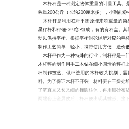
    木杆秤是一种测定物体重量的计量工具
称重
200
公斤（长约
200
厘米多），小到能称
    木杆秤是利用杠杆平衡原理来称重量的
星秤杆和秤锤
<
秤砣
>
组成，有的有秤盘。其
动以保持平衡。根据平衡时砣绳所对应的秤
制作工艺简单，轻小，携带使用方便，造价
    木杆秤作为一种特殊的行业，制杆秤
木杆秤的制作用手工木钻在细小圆滑的秤杆
秤制作技艺。做秤选用的木杆较为挑剔，需
料。为了保证木杆不开裂，材料要在干燥处
了笔直且又长又细的椭圆柱体，再用细砂布
两端套上金属皮后，杆秤便出现其雏形。接
后定支点，用砝码校验，这是一个极为细致
星，其余便按等份一一刻下记号。秤杆上密
便需要多少眼。随后将一段段的细铝丝或铜