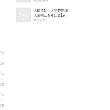
有声的紫襟
话说清朝丨大宇茶馆细
说清朝三百年历史|从努
尔哈赤到末代皇帝溥仪|
大宇茶馆
康熙雍正乾隆
06
06
06
06
06
06