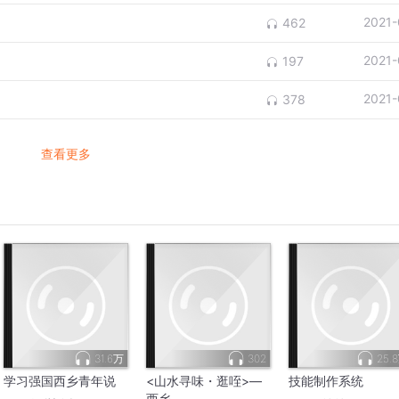
2021-
462
2021-
197
2021-
378
查看更多
31.6万
302
25.
学习强国西乡青年说
<山水寻味・逛咥>—
技能制作系统
西乡