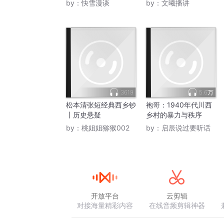
by：
快雪漫谈
by：
文曦播讲
3619
5.6万
松本清张短经典西乡钞
袍哥：1940年代川西
丨历史悬疑
乡村的暴力与秩序
by：
桃姐姐猕猴002
by：
启辰说过要听话
开放平台
云剪辑
对接海量精彩内容
在线音频剪辑神器