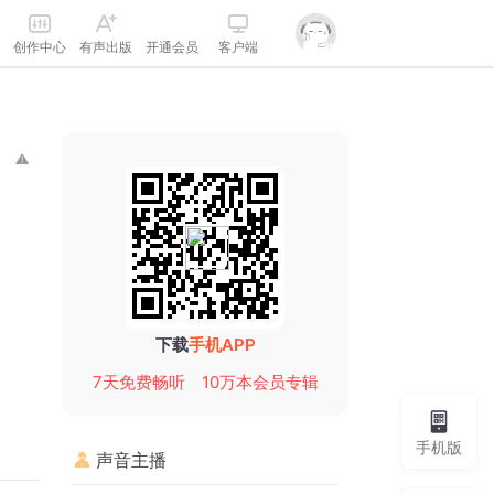
创作中心
有声出版
开通会员
客户端
下载
手机APP
7天免费畅听
10万本会员专辑
手机版
声音主播