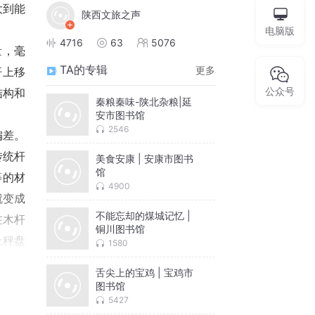
大到能
陕西文旅之声
电脑版
4716
63
5076
量，毫
TA的专辑
更多
杆上移
公众号
结构和
秦粮秦味-陕北杂粮|延
安市图书馆
2546
偏差。
传统杆
美食安康 | 安康市图书
馆
等的材
4900
就变成
不能忘却的煤城记忆 |
在木杆
铜川图书馆
上秤盘
1580
叫定盘
舌尖上的宝鸡 | 宝鸡市
少星，
图书馆
5427
要几百