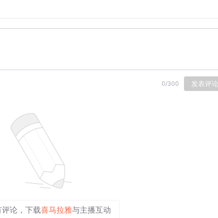
是上色。称的颜色完全凭客户的喜好来决定。由于授徒所需时间
无徒可招，只能靠自己单一的家族方式脆弱传承，家族下一代若
精力大，日产量仅为两杆却卖不出好价，利润甚低；手艺人全家
造迅速，市容变化巨大，西乡县最后的一条老街南关街面临拆迁
发表评
0
/
300
有评论，下载
喜马拉雅
与主播互动