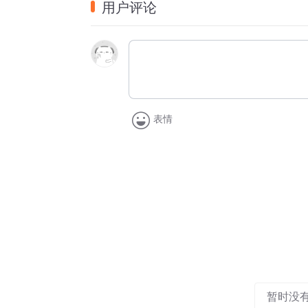
用户评论
次钻插，折断，锉平。杆秤的最后一道程序
青年人多愿外出打工而无意学习这门技艺。
事这门行业手艺也就失传了。制作杆秤投入
为蹇窘，对传统工艺丧失信心。西乡城市改
现在的小店眼看就要无处安身。
表情
暂时没