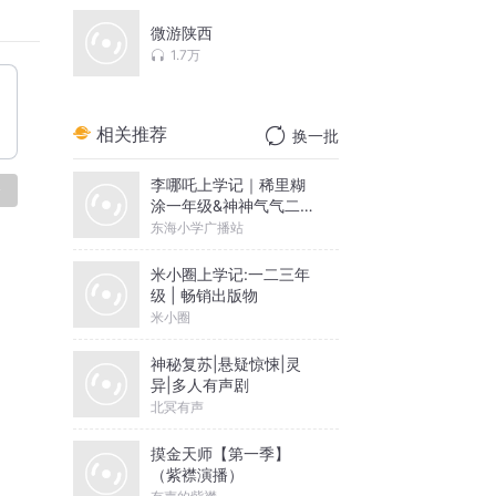
较长，
微游陕西
不愿从
1.7万
生活极
，黄家
相关推荐
换一批
李哪吒上学记｜稀里糊
论
涂一年级&神神气气二年
级
东海小学广播站
米小圈上学记:一二三年
级 | 畅销出版物
米小圈
神秘复苏|悬疑惊悚|灵
异|多人有声剧
北冥有声
摸金天师【第一季】
（紫襟演播）