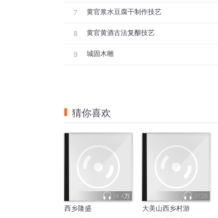
黄官浆水豆腐干制作技艺
7
黄官黄酒古法复酿技艺
8
城固木雕
9
猜你喜欢
14.4万
3726
西乡隆盛
大美山西乡村游