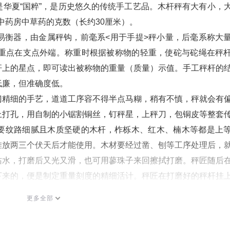
。是华夏“国粹”，是历史悠久的传统手工艺品。木杆秤有大有小，
中药房中草药的克数（长约
30
厘米）。
简易衡器，由金属秤钩，前毫系
<
用于手提
>
秤小量，后毫系称大
重点在支点外端。称重时根据被称物的轻重，使砣与砣绳在秤
杆上的星点，即可读出被称物的重量（质量）示值。手工秤杆的
低廉，但准确度低。
是一门精细的手艺，道道工序容不得半点马糊，稍有不慎，秤就会有
上打孔，用自制的小锯割铜丝，钉秤星，上秤刀，包铜皮等整套
要纹路细腻且木质坚硬的木杆，柞栎木、红木、楠木等都是上
堆放两三个伏天后才能使用。木材要经过凿、刨等工序处理后，
沾水，打磨后又光又滑，也可用蓼珠子来回擦拭打磨。秤匠随后
下来的，便是制定重量刻度的精细活计。秤匠在打磨好的秤杆挂
的过程。当木杆处于平衡时，秤匠在木杆背面划一道印记，这
更多全部
密麻麻地出现了各种记号，秤匠就对着记号打眼，一杆秤上有多
丝插入眼中，折断，锉平，便留下了一个个星点。几百个眼，就