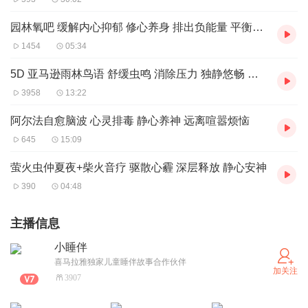
园林氧吧 缓解内心抑郁 修心养身 排出负能量 平衡自主神经
1454
05:34
5D 亚马逊雨林鸟语 舒缓虫鸣 消除压力 独静悠畅 修复体能
3958
13:22
阿尔法自愈脑波 心灵排毒 静心养神 远离喧嚣烦恼
645
15:09
萤火虫仲夏夜+柴火音疗 驱散心霾 深层释放 静心安神
390
04:48
主播信息
小睡伴
喜马拉雅独家儿童睡伴故事合作伙伴
加关注
3907