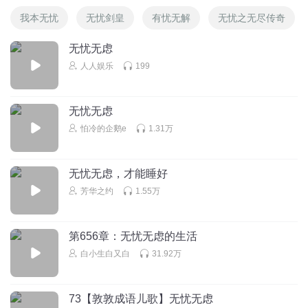
我本无忧
无忧剑皇
有忧无解
无忧之无尽传奇
无忧无虑
人人娱乐
199
无忧无虑
怕冷的企鹅e
1.31万
无忧无虑，才能睡好
芳华之约
1.55万
第656章：无忧无虑的生活
白小生白又白
31.92万
73【敦敦成语儿歌】无忧无虑