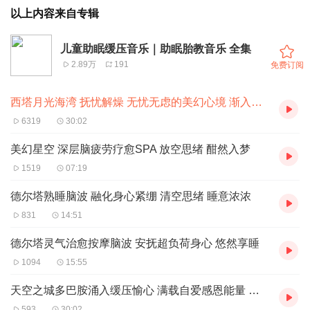
以上内容来自专辑
儿童助眠缓压音乐｜助眠胎教音乐 全集
2.89万
191
免费订阅
西塔月光海湾 抚忧解燥 无忧无虑的美幻心境 渐入梦乡
6319
30:02
美幻星空 深层脑疲劳疗愈SPA 放空思绪 酣然入梦
1519
07:19
德尔塔熟睡脑波 融化身心紧绷 清空思绪 睡意浓浓
831
14:51
德尔塔灵气治愈按摩脑波 安抚超负荷身心 悠然享睡
1094
15:55
天空之城多巴胺涌入缓压愉心 满载自爱感恩能量 好眠
593
30:02