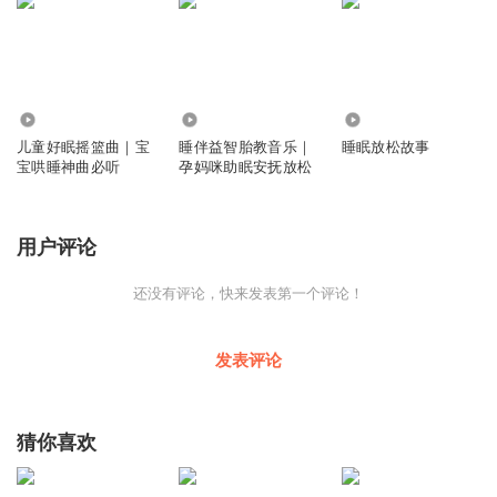
594.28万
256.14万
2.61万
儿童好眠摇篮曲｜宝
睡伴益智胎教音乐｜
睡眠放松故事
宝哄睡神曲必听
孕妈咪助眠安抚放松
用户评论
还没有评论，快来发表第一个评论！
发表评论
猜你喜欢