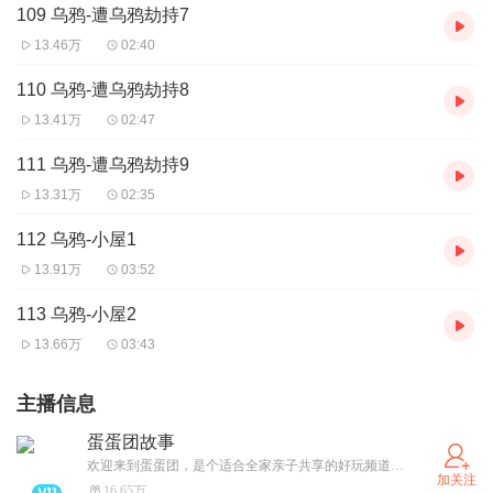
109 乌鸦-遭乌鸦劫持7
13.46万
02:40
110 乌鸦-遭乌鸦劫持8
13.41万
02:47
111 乌鸦-遭乌鸦劫持9
13.31万
02:35
112 乌鸦-小屋1
13.91万
03:52
113 乌鸦-小屋2
13.66万
03:43
主播信息
蛋蛋团故事
欢迎来到蛋蛋团，是个适合全家亲子共享的好玩频道哦~ 有每个孩子都爱听的经典故事！在充满了奇思妙想的好玩故事中，既能让孩子们得到快乐又能增长知识，快快和爸爸妈妈和好朋友一起来听吧~ 喜欢记得订阅和五星好评哦~有任何意见和想说的话可以和蛋蛋团沟通哦~
加关注
16.65万