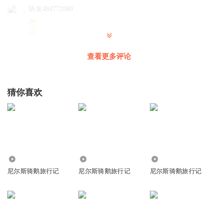
听友484772880
回复
2024-01-27
4
查看更多评论
死神mC
猜你喜欢
回复
2022-12-18
4
半甜_可乐
回复 @
死神mC
:
牛排129368428018
3375
3960
1759
蛋蛋故事团一定要回复我呀！！！！
尼尔斯骑鹅旅行记
尼尔斯骑鹅旅行记
尼尔斯骑鹅旅行记
回复
2022-11-05
3
13823586xbc