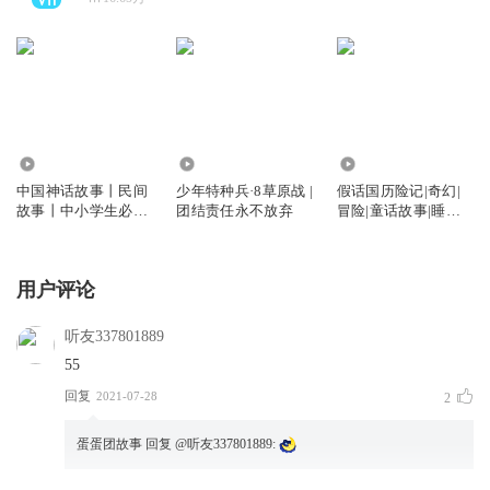
13.09万
132.28万
983.47万
中国神话故事丨民间
少年特种兵·8草原战 |
假话国历险记|奇幻|
故事丨中小学生必读
团结责任永不放弃
冒险|童话故事|睡前
丨哪吒丨山海经
故事
用户评论
听友337801889
55
回复
2021-07-28
2
蛋蛋团故事
回复 @
听友337801889
: