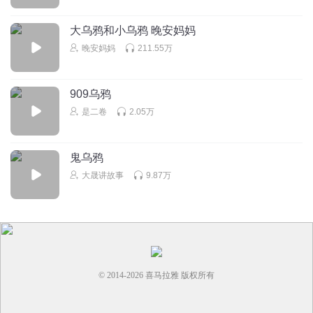
🥉🎖️🏅🏵️🎪🎆🎇🌠🌄🌆🌁🏙️🌃🌌🌉🌇🌅🏞️🎑🗾🖱️🛣️💒🌁🎀🛍️🪭
大乌鸦和小乌鸦 晚安妈妈
🎁💌🩷❤️🧡💛💚🩵💙💜🤍🤎💝⚜️
晚安妈妈
211.55万
回复
2025-06-08
2
听友417385953
909乌鸦
可以通过对乌鸦的外貌描写，能看出乌鸦的十分邋遢，更突
是二卷
2.05万
出了乌鸦的品质恶劣。
回复
2024-03-21
2
鬼乌鸦
成长中的依然
大晟讲故事
9.87万
结束了吧老师女天破纪录敬佩里的老师礼金大家抽空 卢怡，
楚，五依然爱你哦破铜不咯牛后咯mkv，牛冲冲冲冲冲冲就
好了👌你家掏空了藕饼就低了😂
回复
2023-02-24
1
听友484772880
回复 @
成长中的依然
:
好看吗？主播姐姐
© 2014-
2026
喜马拉雅 版权所有