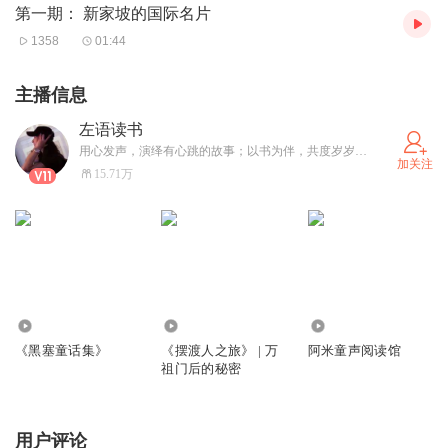
第一期： 新家坡的国际名片
1358
01:44
主播信息
左语读书
用心发声，演绎有心跳的故事；以书为伴，共度岁岁晨昏。（全网同名。曾用名：左语三千）
加关注
15.71万
373
69
1.58万
《黑塞童话集》
《摆渡人之旅》 | 万
阿米童声阅读馆
祖门后的秘密
用户评论