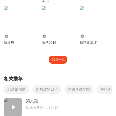
土记
3797
2803
868
新加坡
游学2016
探秘新加坡
换一批
相关推荐
恋爱试用期
新加坡的日子
超级考试学园
快穿之修
第六期
困困猪啊
1420