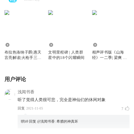
181.89万
501.15万
7861.80万
布拉热洛纳子爵|惠天
文明里程碑 | 人类群
相声评书版《山海
言亮解读|火枪手三部
星中的18个闪耀瞬间
经》一二季| 梁爽 一
曲第三部
本正经笑谈上古神话
用户评论
浅闻书香
听了觉得人类很可悲，完全是神仙们的休闲对象
回复
2021-11-05
7
哄b9
回复 @
浅闻书香
:
希腊的神真坏