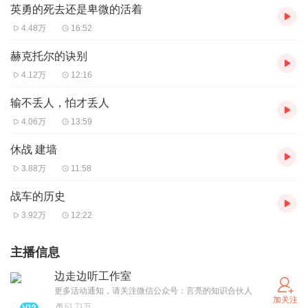
英勇的死去还是卑微的活着
4.48万
16:52
赫克托尔的诀别
4.12万
12:16
输不丢人，怕才丢人
4.06万
13:59
休战 建墙
3.88万
11:58
战车的历史
3.92万
12:22
主播信息
边走边听工作室
更多活动通知，请关注微信公众号：言亮的知识合伙人
加关注
61.71万