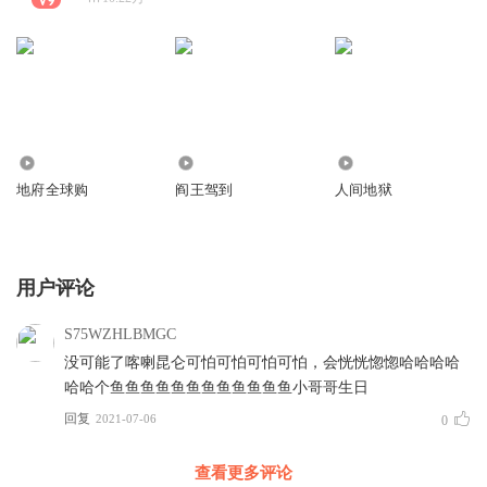
1.06万
4.63万
2.96万
地府全球购
阎王驾到
人间地狱
用户评论
S75WZHLBMGC
没可能了喀喇昆仑可怕可怕可怕可怕，会恍恍惚惚哈哈哈哈
哈哈个鱼鱼鱼鱼鱼鱼鱼鱼鱼鱼鱼鱼小哥哥生日
回复
2021-07-06
0
查看更多评论