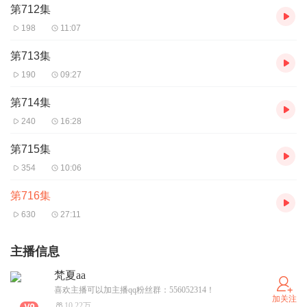
第712集
198
11:07
第713集
190
09:27
第714集
240
16:28
第715集
354
10:06
第716集
630
27:11
主播信息
梵夏aa
喜欢主播可以加主播qq粉丝群：556052314！
加关注
10.22万