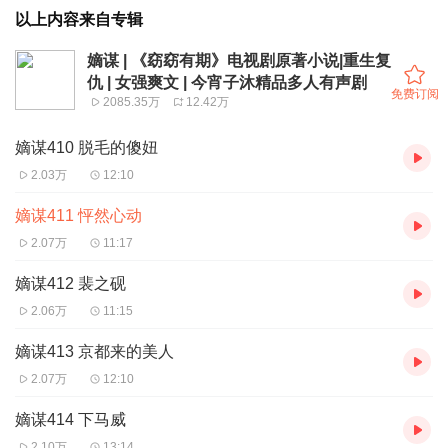
以上内容来自专辑
嫡谋 | 《窈窈有期》电视剧原著小说|重生复
仇 | 女强爽文 | 今宵子沐精品多人有声剧
免费订阅
2085.35万
12.42万
嫡谋410 脱毛的傻妞
2.03万
12:10
嫡谋411 怦然心动
2.07万
11:17
嫡谋412 裴之砚
2.06万
11:15
嫡谋413 京都来的美人
2.07万
12:10
嫡谋414 下马威
2.10万
13:14