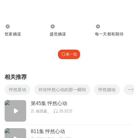
周文是唯一一个真心喜欢任瑶英的了
回复
2022-04-28
4
2.67万
330.81万
5259
微微一笑102
世家嫡谋
盛世嫡谋
每一天都有期待
回复
2021-06-22
3
换一批
我看过盛开的春天
咱爷俩哈哈哈哈
相关推荐
回复
2024-01-26
2
怦然星动
对你怦然心动的那一瞬间
怦然婚动
一生
猫喵喵猫1
哈哈，燕北王
第45集 怦然心动
杨晨鑫_
35.52万
回复
2023-05-31
2
小宝宝_8s
811集 怦然心动
太甜了