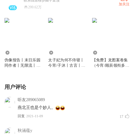
联系我请移步圈子置顶
加关注
299.62万
271.59万
39.62万
138.09万
伪像报告丨末日乐园
太子妃为何不侍寝丨
【免费】龙图案卷集
同作者丨无限流丨规
今宵/子沐丨古言丨权
（今宵/顾辰领衔多人
则怪谈丨诡秘丨冒险
谋丨搞笑丨双洁丨多
有声剧）| 探案
丨邪恶丨多人有声剧
人有声剧
用户评论
听友289065089
燕北王也是个妙人。
回复
2021-11-09
17
秋涵蕴y