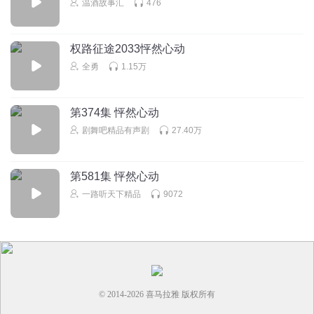
温酒故事汇
476
回复
2021-10-03
2
权路征途2033怦然心动
全勇
1.15万
第374集 怦然心动
剧舞吧精品有声剧
27.40万
第581集 怦然心动
一路听天下精品
9072
© 2014-
2026
喜马拉雅 版权所有