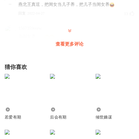
燕北王真逗，把闺女当儿子养，把儿子当闺女养
回复
2022-04-27
13
1567359erew
当闺女养……
查看更多评论
回复
2021-06-22
9
流年晴天
猜你喜欢
这个周汶是唯一真心喜欢任瑶英的人了，可惜被她自己弄丢
了
回复
2022-08-20
6
人生且自由
当初不知珍惜还不留余地，这下活该了，追悔莫及了！周问
8009
485
13.85万
多好啊！他就算是个渣男也总比服侍个老头子强哈哈
若爱有期
后会有期
倾世嫡谋
回复
2023-04-08
4
流年晴天