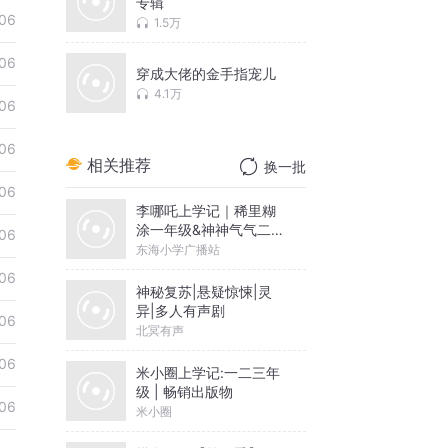
专辑
06
1.5万
06
穿成大佬的金手指宠儿
4.1万
06
06
相关推荐
换一批
06
李哪吒上学记｜稀里糊
涂一年级&神神气气二年
06
级
东海小学广播站
06
神秘复苏|悬疑惊悚|灵
异|多人有声剧
06
北冥有声
06
米小圈上学记:一二三年
级 | 畅销出版物
06
米小圈