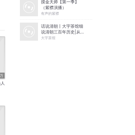
摸金天师【第一季】
（紫襟演播）
有声的紫襟
话说清朝丨大宇茶馆细
说清朝三百年历史|从努
尔哈赤到末代皇帝溥仪|
大宇茶馆
康熙雍正乾隆
1万
强人