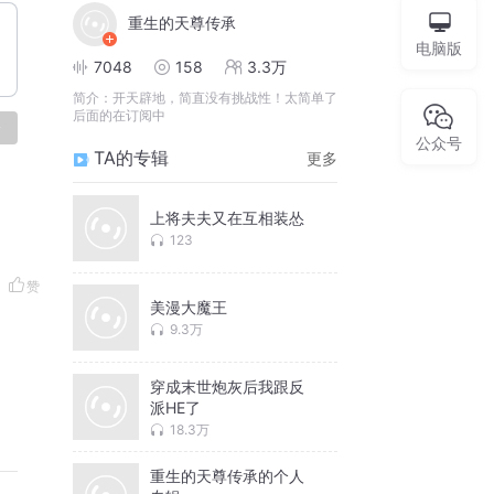
重生的天尊传承
电脑版
7048
158
3.3万
简介：
开天辟地，简直没有挑战性！太简单了
后面的在订阅中
论
公众号
TA的专辑
更多
上将夫夫又在互相装怂
123
赞
美漫大魔王
9.3万
穿成末世炮灰后我跟反
派HE了
18.3万
重生的天尊传承的个人