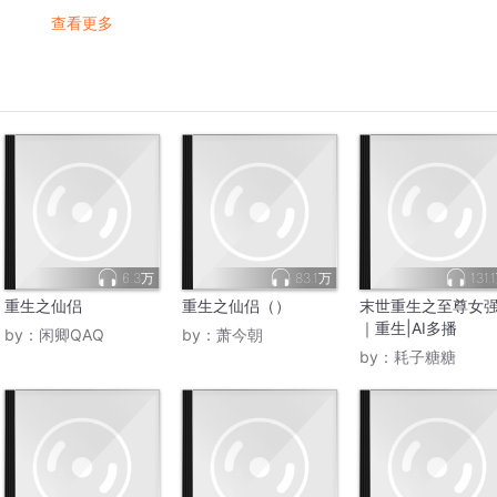
查看更多
6.3万
83.1万
131.
重生之仙侣
重生之仙侣（）
末世重生之至尊女
｜重生|AI多播
by：
闲卿QAQ
by：
萧今朝
by：
耗子糖糖