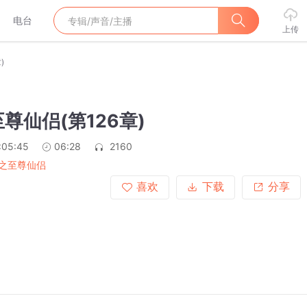
电台
上传
)
尊仙侣(第126章)
:05:45
06:28
2160
之至尊仙侣
喜欢
下载
分享