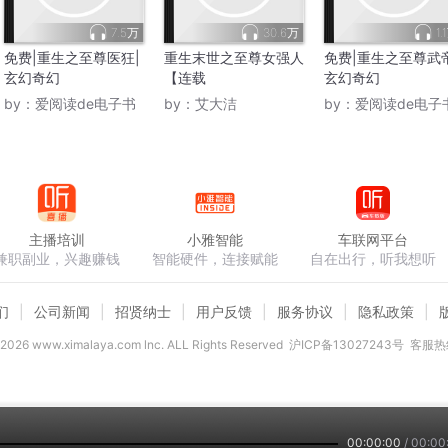
7.5万
30.6万
1.
免费|重生之至尊医狂|
重生末世之至尊女强人
免费|重生之至尊武帝
玄幻奇幻
【连载
玄幻奇幻
by：
爱阅读de电子书
by：
艾大洁
by：
爱阅读de电子
主播培训
小雅智能
车联网平台
兼职副业，兴趣赚钱
智能硬件，连接赋能
自在出行，听我想听
们
公司新闻
招贤纳士
用户反馈
服务协议
隐私政策
2026
www.ximalaya.com lnc. ALL Rights Reserved
沪ICP备13027243号
客服热线
00:00:00
/
00:00