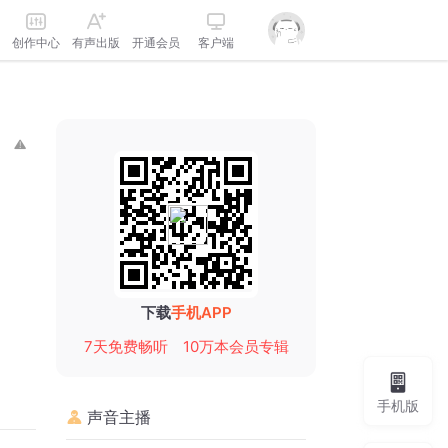
创作中心
有声出版
开通会员
客户端
下载
手机APP
7天免费畅听
10万本会员专辑
手机版
声音主播