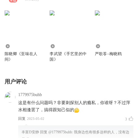
6959
0
3.82万
陈晓卿《至味在人
李武望《手艺里的中
严歌苓–梅晓鸥
间》
国》
用户评论
1779975buhb
这是有什么问题吗？非要刺探别人的瘾私，你谁呀？不过萍
水相逢罢了，搞得跟知己似的
回复
2023-05-02
3
丰富D安静
回复 @
1779975buhb
:
我身边也有很多这样的人，没有边