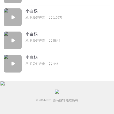
这个湖北白杨有些过分了，对他人最基本的尊重都没有，总
想窥探他人隐私，仅因为对方没满足她，就开始斤斤计较，
小白杨
报复起来没有尺度，恶毒且粗鄙，江西白杨则是受过伤，不
只爱好声音
1.05万
再轻易信任别人，没曾想又遇到一个粗鄙且恶毒的，又伤了
一次，这个湖北白杨如果我遇到可能要打起来了
小白杨
回复
2023-03-10
4
只爱好声音
5844
丰富D安静
回复 @
漫游世界的小孩儿
:
嗯，有的人就是丝毫没有边
界感
小白杨
只爱好声音
446
伽蓝_1w
苏童对女性心理很了解，厉害！
回复
2021-07-03
4
丰富D安静
回复 @
伽蓝_1w
:
© 2014-
2026
喜马拉雅 版权所有
春风吹又生又生
这算什么呢，没什么意思