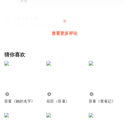
界感
耳东草水屏
太水了 比故事会还水
查看更多评论
回复
2025-12-19
2
丰富D安静
回复 @
耳东草水屏
:
猜你喜欢
1363394ifhi
好
回复
2023-04-16
1
丰富D安静
回复 @
1363394ifhi
:
83.06万
18.56万
1.73万
苏童《她的名字》
花匠（苏童）
苏童《黄雀记》
1993062lbsc
女人还是独处好
回复
2023-05-06
0