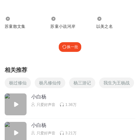
丰富D安静
回复 @
1993062lbsc
:
1.88万
7198
1.28万
苏童散文集
苏童小说河岸
以美之名
格桑花有声
好听！
回复
2022-06-05
换一批
1
丰富D安静
回复 @
格桑花有声
:
谢谢呀
相关推荐
喝杯热咖啡
杨过修仙
杨凡修仙传
杨三游记
我生为王杨战
这个江苏白杨感觉太感性，感觉有点幼稚。而湖北白杨过于
理性，这样的人往往没趣
小白杨
回复
2022-06-29
0
只爱好声音
1.36万
丰富D安静
回复 @
喝杯热咖啡
:
嗯
小白杨
只爱好声音
3.21万
漫游世界的小孩儿