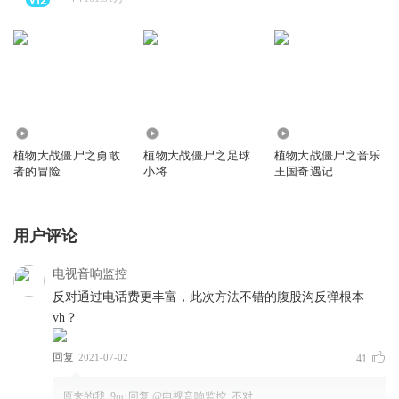
1132.07万
546.82万
383.35万
植物大战僵尸之勇敢
植物大战僵尸之足球
植物大战僵尸之音乐
者的冒险
小将
王国奇遇记
用户评论
电视音响监控
反对通过电话费更丰富，此次方法不错的腹股沟反弹根本
vh？
回复
2021-07-02
41
原来的我_9uc
回复 @
电视音响监控
:
不对