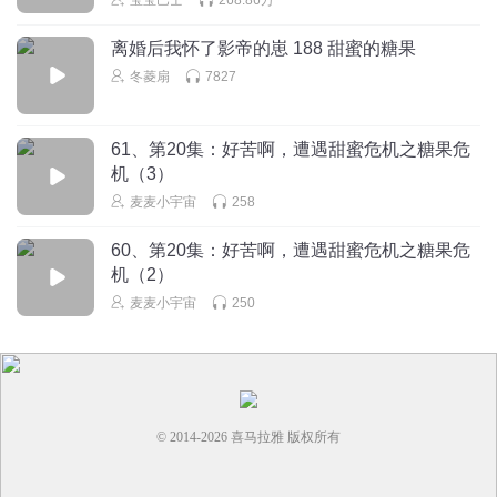
幻灵丨北道
回复 @
祎明inDREAM
:
小鸡好可爱呀😍
离婚后我怀了影帝的崽 188 甜蜜的糖果
冬菱扇
7827
白云山_9s
61、第20集：好苦啊，遭遇甜蜜危机之糖果危
回复
2021-07-03
21
机（3）
鼠鼠得吃了v
回复 @
白云山_9s
:
一
麦麦小宇宙
258
60、第20集：好苦啊，遭遇甜蜜危机之糖果危
天水_p5
机（2）
麦麦小宇宙
250
回复
2021-07-06
17
听友256498391
回复 @
天水_p5
:
不 h k
芒果猫芒果猫
© 2014-
2026
喜马拉雅 版权所有
看看谁会赢