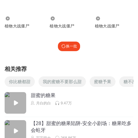
cn_听雨季
回复 @
小眠M
:
那这个呢？
1.49万
61.09万
7272
植物大战僵尸
植物大战僵尸
植物大战僵尸
燃烧的小小黄
1处
换一批
回复
2021-07-04
28
hhhbj
回复 @
燃烧的小小黄
:
班级群里
相关推荐
1758125gajy
你比糖都甜
我的蜜糖不要那么甜
蜜糖予果
糖不甜
甜蜜的糖果
回复
2021-08-15
23
月白的白
9.47万
祎明inDREAM
温度化小机温度小提吵
【28】甜蜜的糖果陷阱-安全小剧场：糖果吃多
会蛀牙
回复
2021-07-04
22
宝宝巴士
268.86万