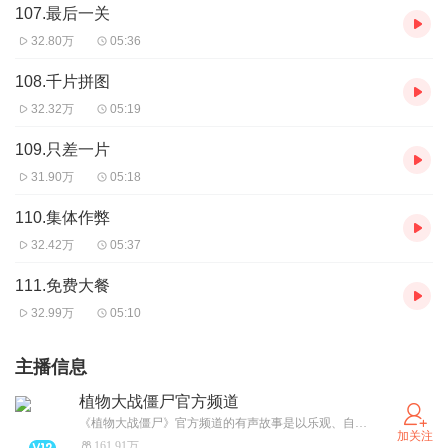
107.最后一关
32.80万
05:36
108.千片拼图
32.32万
05:19
109.只差一片
31.90万
05:18
110.集体作弊
32.42万
05:37
111.免费大餐
32.99万
05:10
主播信息
植物大战僵尸官方频道
《植物大战僵尸》官方频道的有声故事是以乐观、自信、友爱、幽默的内容为基础，引导广大听众建⽴积极向上的生活观、学习观和交友观。同时希望能激发青少年对生物、地理、人文史的兴趣，在我们轻松、愉悦的故事氛围中获取相关知识，并健全积极、友善、勇敢的意识。
加关注
161.91万