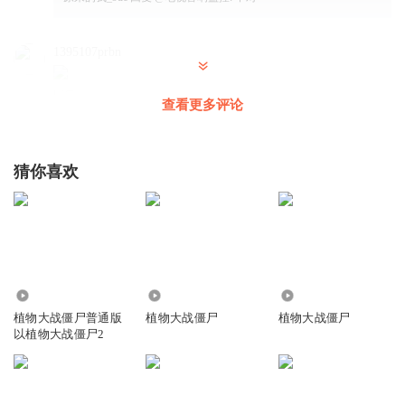
1395107prbn
回复
2021-07-03
41
查看更多评论
简单_v0z
回复 @
1395107prbn
:
在
猜你喜欢
听友93995207
回复
2021-07-25
37
咕噜噜_au
回复 @
听友93995207
:
你骗赞同！
9486
7.54万
2112
植物大战僵尸普通版
植物大战僵尸
植物大战僵尸
小眠M
以植物大战僵尸2
这就是心宿二
回复
2021-07-03
33