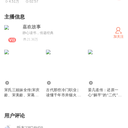
4.51万
02:57
主播信息
嘉欢故事
静心读书，传递经典
加关注
21.36万
2577.45万
1963
994
宋氏三姐妹全传|宋庆
古代那些冷门职业 |
晏几道传：还原一
龄、宋美龄、宋蔼龄
读懂千年市井烟火 |
心“躺平”的“二代”的
传奇一生|陈廷一著
赶尸匠刽子手摸金校
复杂人生｜北宋婉约
尉守灵人摸骨人
派代表词人晏几道的
真性情｜小山词
用户评论
听友238749450