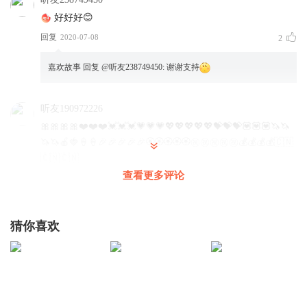
好好好😊
回复
2020-07-08
2
嘉欢故事
回复 @
听友238749450
:
谢谢支持
听友190972226
🎀🎀🎀🎀❤️❤️❤️💓💓💓💗💗💗💖💖💖💖💖💝💝💝💟💟💟🦄🦄
🦄🦄🍎🍓🍦🍦🎉🎉🎉🎉🎉🏵️🏵️🏵️🏵️🏵️㊗️㊗️㊗️㊗️㊗️💰💰💰💰🇨🇳
🇨🇳🇨🇳
查看更多评论
回复
2019-11-03
0
嘉欢故事
回复 @
听友190972226
:
猜你喜欢
听友85878303
讲得太棒了！
回复
2017-08-16
3