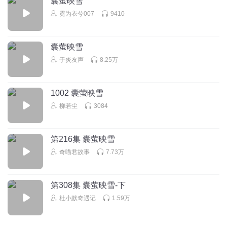
囊萤映雪
回复
2017-07-22
2
霓为衣兮007
9410
雏菊_6t
回复 @
听友87898149
:
囊萤映雪
于炎友声
8.25万
1002 囊萤映雪
柳若尘
3084
林梦欣绝对不咕咕
回复
2017-08-25
1
第216集 囊萤映雪
奇喵君故事
7.73万
衣品智慧
囊萤映雪是假的
第308集 囊萤映雪-下
回复
2021-11-07
0
杜小默奇遇记
1.59万
听友190972226