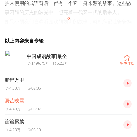
拈来便用的成语背后，都有一个它自身来源的故事。这些故
事闪耀的历史的波光中，照亮着一代又一代的后来人。
如果小朋友们喜欢听嘉欢阿姨讲的故事，就别忘记让爸爸妈
妈帮你下载
喜马拉雅，搜索嘉欢521，点击关注。或者在收听的同时，
以上内容来自专辑
订阅专辑。
中国成语故事|最全
1496.75万
6.21万
免费订阅
鹏程万里
4.30万
02:06
囊萤映雪
4.49万
03:07
连篇累牍
4.23万
03:10