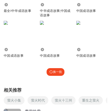
1109
1.24万
4747
嘉欢故事
回复 @
听友85878303
:
感谢你一如既往的支持
最全‖中华成语故事
中华成语故事|中国成
中国成语故事
语故事
听友87898149
他们两个是爱读书的人。
回复
2017-07-22
3
1.17万
7.10万
1.43万
如果的假如
中国成语故事
中国成语故事
中国成语故事
古人能囊萤映雪,我们为什么就不能勤攻苦读呢?
回复
2020-08-05
2
换一批
林梦欣绝对不咕咕
回复
2017-08-25
2
相关推荐
萤火小集
萤火时代
萤火十三州
重生之萤火
听友87898149
他们是聪明的人。