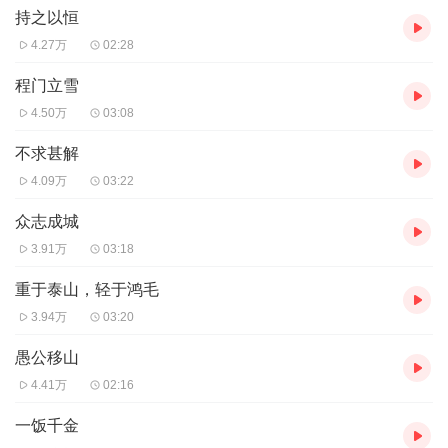
持之以恒
4.27万
02:28
程门立雪
4.50万
03:08
不求甚解
4.09万
03:22
众志成城
3.91万
03:18
重于泰山，轻于鸿毛
3.94万
03:20
愚公移山
4.41万
02:16
一饭千金