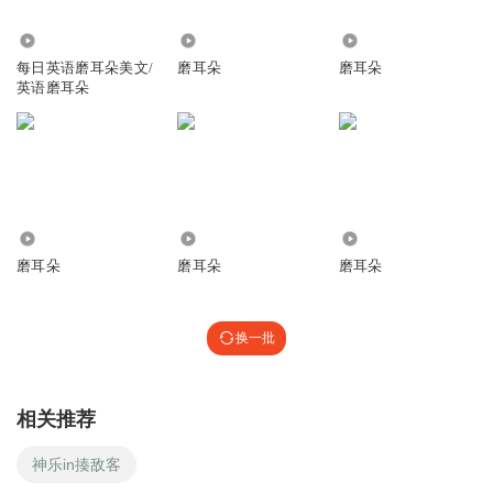
18.06万
5.49万
409
每日英语磨耳朵美文/
磨耳朵
磨耳朵
英语磨耳朵
639
1.05万
1901
磨耳朵
磨耳朵
磨耳朵
换一批
相关推荐
神乐in揍敌客