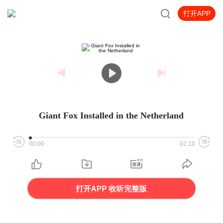
打开APP
Giant Fox Installed in the Netherland
00:00
02:10
打开APP 收听完整版