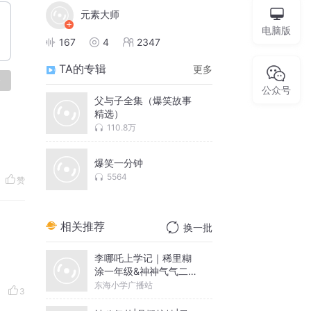
元素大师
电脑版
167
4
2347
TA的专辑
更多
论
公众号
父与子全集（爆笑故事
精选）
110.8万
爆笑一分钟
5564
赞
相关推荐
换一批
李哪吒上学记｜稀里糊
涂一年级&神神气气二年
级
东海小学广播站
3