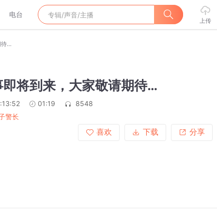
电台
上传
期待…
事即将到来，大家敬请期待…
:13:52
01:19
8548
子警长
喜欢
下载
分享