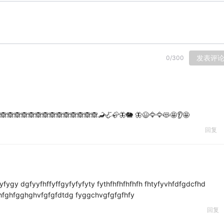
发表评
0
/
300
🙈🙈🙈🙈🙈🙈🙈🙈🙈🙈🙈🙈🙈🙈🦂🦏🦣🦋🐘 🦋😃🦅🦅😻🤩👂🤩
回复
fygy dgfyyfhffyffgyfyfyfyty fythfhfhfhfhfh fhtyfyvhfdfgdcfhd
t hfghfgghghvfgfgfdtdg fyggchvgfgfgfhfy
回复