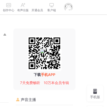
创作中心
有声出版
开通会员
客户端
下载
手机APP
7天免费畅听
10万本会员专辑
手机版
声音主播