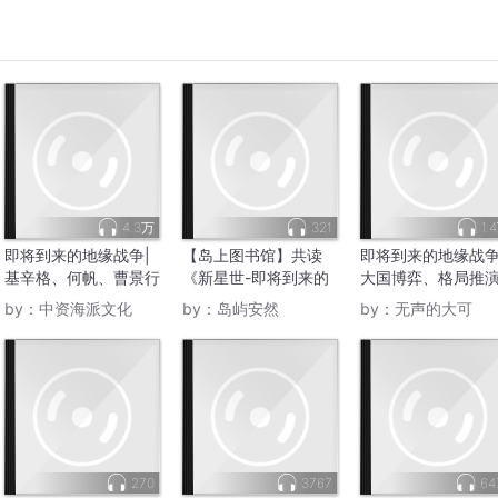
4.3万
321
1.
即将到来的地缘战争|
【岛上图书馆】共读
即将到来的地缘战
基辛格、何帆、曹景行
《新星世-即将到来的
大国博弈、格局推
力荐
超智能时代》
地缘逻辑、全球局
by：
中资海派文化
by：
岛屿安然
by：
无声的大可
270
3767
64