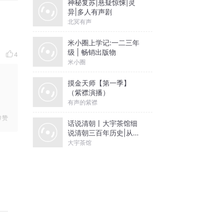
神秘复苏|悬疑惊悚|灵
异|多人有声剧
北冥有声
米小圈上学记:一二三年
级 | 畅销出版物
4
米小圈
摸金天师【第一季】
（紫襟演播）
有声的紫襟
赞
话说清朝丨大宇茶馆细
说清朝三百年历史|从努
尔哈赤到末代皇帝溥仪|
大宇茶馆
康熙雍正乾隆