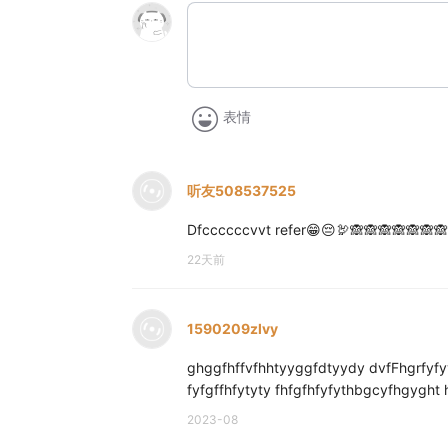
表情
听友508537525
Dfccccccvvt refer😁😔🦃🙈🙈🙈🙈🙈🙈🙈
22天前
1590209zlvy
ghggfhffvfhhtyyggfdtyydy dvfFhgrfyfyy
fyfgffhfytyty fhfgfhfyfythbgcyfhgygh
2023-08