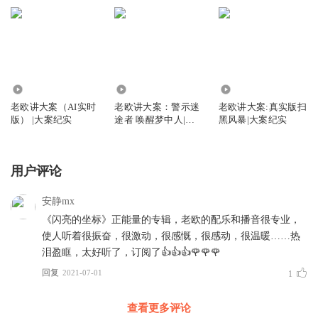
有，民族的理性、历史的选择和文化的智慧。
英雄并不止于历史记忆。和平时期，同样英雄辈出。
2017 年5 月19 日，习近平总书记在会见全国公安系统英雄
模范立功集体表彰大会代表时指出，“和平年代，公安队伍
是一支牺牲最多、奉献最大的队伍，大家没有节假日、休息
394.16万
2.45亿
1257.20万
老欧讲大案（AI实时
老欧讲大案：警示迷
老欧讲大案:真实版扫
日，几乎是时时在流血、天天有牺牲……”
版） |大案纪实
途者 唤醒梦中人|大
黑风暴|大案纪实
数据表明：新中国成立以来，一万六千余名公安民警因公牺
案纪实
牲，其中，三千七百余名公安民警被评为革命烈士。
用户评论
这是金盾之殇。
安静mx
《闪亮的坐标》正能量的专辑，老欧的配乐和播音很专业，
使人听着很振奋，很激动，很感慨，很感动，很温暖……热
泪盈眶，太好听了，订阅了👍👍👍🌹🌹🌹
回复
2021-07-01
1
查看更多评论