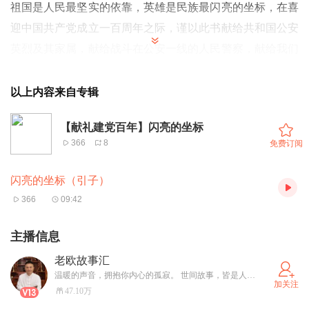
祖国是人民最坚实的依靠，英雄是民族最闪亮的坐标，
在喜
迎中国共产党成立一百周年之际，谨以此书献给共和国公安
英烈及其家属，献给战斗在公安一线的人民警察，献给我们
可亲可敬的警嫂！
以上内容来自专辑
2020 年 10 月 25 日，纪念抗美援朝战争胜利七十周年，一
曲《英雄赞歌》，飘过半个世纪的烟云，再次撞击千千万万
【献礼建党百年】闪亮的坐标
366
8
免费订阅
中国人的心扉。
这是对英雄的礼赞，这是对中华民族刚性的礼赞。英雄是不
闪亮的坐标（引子）
老的传说，而非江湖。
366
09:42
每一个英雄，都披着特定时代的光泽。
每一个英雄，都在那个特定时代吐纳声光。
主播信息
每一个英雄，都让那个特定时代掀起洪波大浪。
老欧故事汇
“铭记英雄，崇尚英雄，捍卫英雄，学习英雄，关爱英雄”，
温暖的声音，拥抱你内心的孤寂。 世间故事，皆是人间镜像。这里是老欧故事汇，讲述世间众生百态。 王牌专辑《老欧讲大案》，客观复盘过往真实案件，拒绝猎奇渲染，于往事之中审视人性、以案自省，警钟长鸣。 岂能尽如人意，但求无愧我心。
加关注
这不仅是一种民族认知，也标示着一个民族的精神流向，还
47.10万