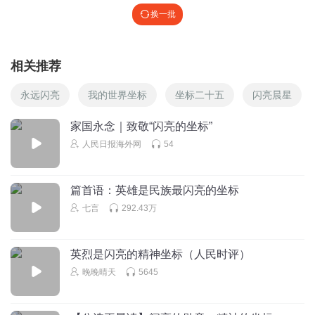
换一批
相关推荐
永远闪亮
我的世界坐标
坐标二十五
闪亮晨星
家国永念｜致敬“闪亮的坐标”
人民日报海外网
54
篇首语：英雄是民族最闪亮的坐标
七言
292.43万
英烈是闪亮的精神坐标（人民时评）
晚晚晴天
5645