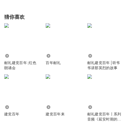
猜你喜欢
1.33万
490
4797
献礼建党百年 |红色
百年献礼
献礼建党百年│听爷
朗诵会
爷讲那英烈的故事
3329
2243
575
建党百年
建党百年来
献礼建党百年丨系列
音频《延安时期的出
版物》