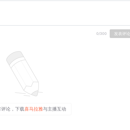
发表评
0
/
300
有评论，下载
喜马拉雅
与主播互动