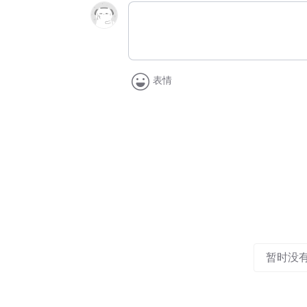
表情
暂时没