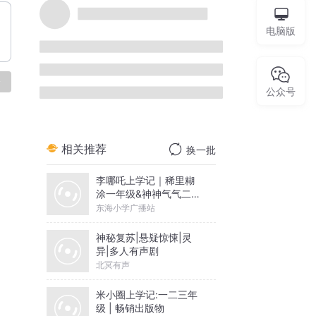
电脑版
论
公众号
相关推荐
换一批
李哪吒上学记｜稀里糊
涂一年级&神神气气二年
级
东海小学广播站
神秘复苏|悬疑惊悚|灵
异|多人有声剧
北冥有声
米小圈上学记:一二三年
级 | 畅销出版物