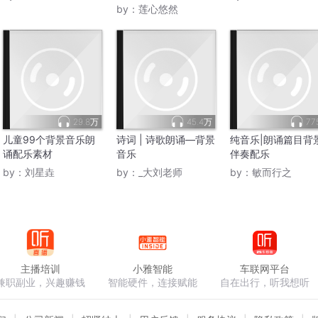
by：
莲心悠然
29.8万
45.4万
77
儿童99个背景音乐朗
诗词 | 诗歌朗诵—背景
纯音乐|朗诵篇目背
诵配乐素材
音乐
伴奏配乐
by：
刘星垚
by：
_大刘老师
by：
敏而行之
主播培训
小雅智能
车联网平台
兼职副业，兴趣赚钱
智能硬件，连接赋能
自在出行，听我想听