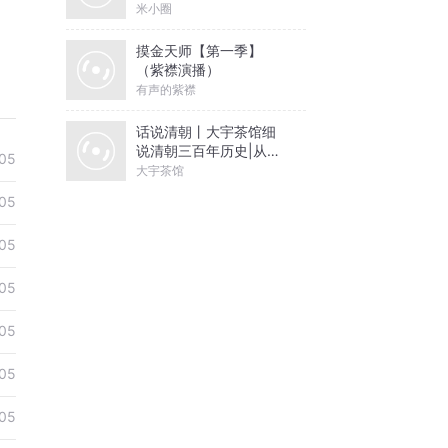
米小圈
摸金天师【第一季】
（紫襟演播）
有声的紫襟
话说清朝丨大宇茶馆细
说清朝三百年历史|从努
05
尔哈赤到末代皇帝溥仪|
大宇茶馆
康熙雍正乾隆
05
05
05
05
05
05