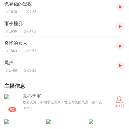
诡异额的黑夜
1640
04:28
雨夜撞邪
1636
04:03
奇怪的女人
1563
03:57
尾声
1486
09:26
主播信息
意心为宝
亡命天涯，不如早点回家！世上再美的风景，都不及回家的那段路！
加关注
704