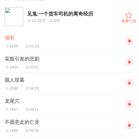
见鬼:一个货车司机的离奇经历
13.32万
305
免费订阅
撞邪
6285
03:29
花瓶引发的悲剧
2404
03:57
掘人坟墓
2090
04:03
龙尾穴
1887
04:11
不愿意走的亡灵
1888
04:30