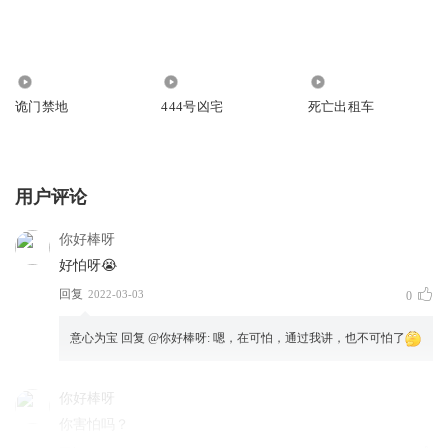
1449
6605
1.50万
诡门禁地
444号凶宅
死亡出租车
用户评论
你好棒呀
好怕呀😭
回复
2022-03-03
0
意心为宝
回复 @
你好棒呀
:
嗯，在可怕，通过我讲，也不可怕了
你好棒呀
你害怕吗？