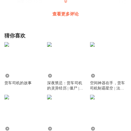
回复
2021-12-23
1
查看更多评论
意心为宝
回复 @
你好棒呀
:
不怕，嘻嘻😁
你好棒呀
猜你喜欢
声音洪亮：说的真好
回复
2022-01-27
2
意心为宝
回复 @
你好棒呀
:
谢谢
1399
34.14万
21.74万
济州岛男孩
货车司机的故事
深夜禁忌：货车司机
空间神器在手，货车
在念书
的灵异经历 | 僵尸 |
司机制霸星空 | 法师 |
灵异 | 爆更
扮猪吃虎 | 精品
回复
2022-04-07
0
意心为宝
回复 @
济州岛男孩
:
哈哈
你好棒呀
1.80万
8303
8907