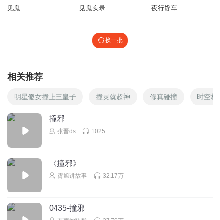
说的好听
见鬼
见鬼实录
夜行货车
回复
2022-01-11
1
意心为宝
回复 @
你好棒呀
:
哈哈
换一批
你好棒呀
相关推荐
说的真好👍👍
回复
2022-01-11
1
明星傻女撞上三皇子
撞灵就超神
修真碰撞
时空相
撞邪
张晋ds
1025
《撞邪》
霄旭讲故事
32.17万
0435-撞邪