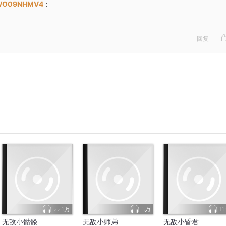
WO09NHMV4
：
回复
22.1万
3万
11
无敌小骷髅
无敌小师弟
无敌小昏君