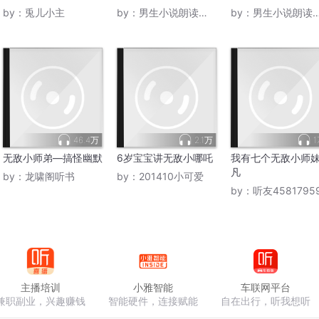
by：
兎儿小主
by：
男生小说朗读机_奇迹
by：
男生小说朗读机_奇迹
46.4万
2.1万
1
无敌小师弟—搞怪幽默
6岁宝宝讲无敌小哪吒
我有七个无敌小师
凡
by：
龙啸阁听书
by：
201410小可爱
by：
听友4581795
主播培训
小雅智能
车联网平台
兼职副业，兴趣赚钱
智能硬件，连接赋能
自在出行，听我想听