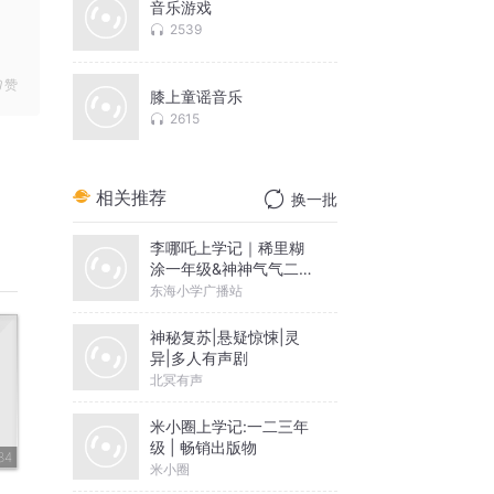
音乐游戏
2539
赞
膝上童谣音乐
2615
相关推荐
换一批
李哪吒上学记｜稀里糊
涂一年级&神神气气二年
级
东海小学广播站
神秘复苏|悬疑惊悚|灵
异|多人有声剧
北冥有声
米小圈上学记:一二三年
级 | 畅销出版物
84
米小圈