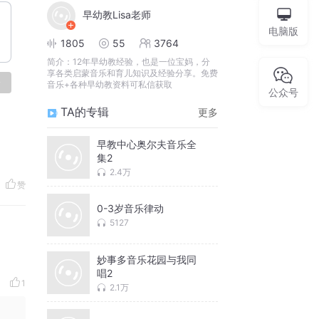
早幼教Lisa老师
电脑版
1805
55
3764
简介：
12年早幼教经验，也是一位宝妈，分
享各类启蒙音乐和育儿知识及经验分享。免费
论
音乐+各种早幼教资料可私信获取
公众号
TA的专辑
更多
早教中心奥尔夫音乐全
集2
2.4万
赞
0-3岁音乐律动
5127
妙事多音乐花园与我同
唱2
1
2.1万