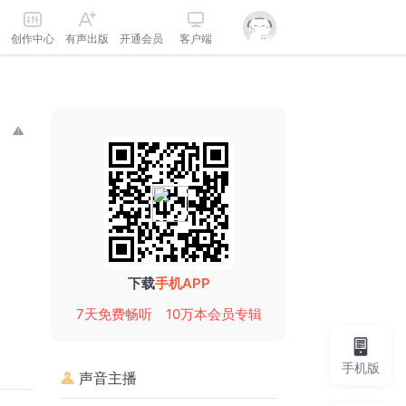
创作中心
有声出版
开通会员
客户端
下载
手机APP
7天免费畅听
10万本会员专辑
手机版
声音主播