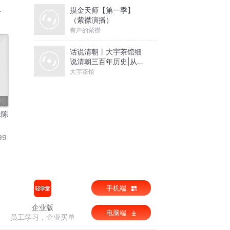
摸金天师【第一季】
（紫襟演播）
有声的紫襟
话说清朝丨大宇茶馆细
说清朝三百年历史|从努
尔哈赤到末代皇帝溥仪|
大宇茶馆
康熙雍正乾隆
70
妹陈
99
手机端
企业版
电脑端
员工学习，企业买单