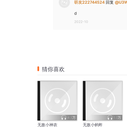
听友222744524
回复
@
U3
d
2022-10
猜你喜欢
4.3万
1.3万
无敌小神农
无敌小蚂蚱