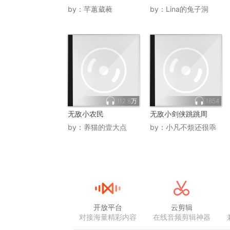
by：
芊蕙葳蕤
by：
Lina的兔子洞
112.8万
1854
无敌小农民
无敌小剑侠跳跳周
by：
养猫的壹大点
by：
小凡不烦还很乖
开放平台
云剪辑
对接海量精彩内容
在线音频剪辑神器