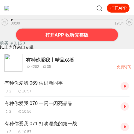
打开APP
有种你爱我 078 注定又是个不眠之夜
00:00
19:34
打开APP 收听完整版
购买 ￥
0.15
以上内容来自专辑
有种你爱我丨精品双播
4202
35
免费订阅
有种你爱我 069 认识新同事
2
10:57
有种你爱我 070 一闪一闪亮晶晶
2
10:56
有种你爱我 071 打响漂亮的第一战
2
10:57