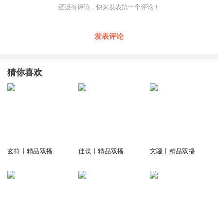
还没有评论，快来发表第一个评论！
发表评论
猜你喜欢
7.11万
2550
7.73万
玄符丨精品双播
佳谋丨精品双播
文骚丨精品双播