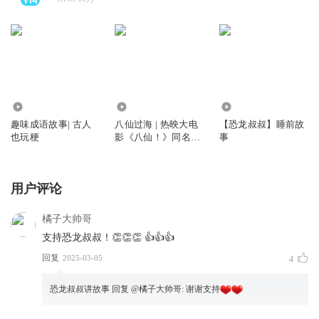
14.35万
160.34万
87.37万
趣味成语故事| 古人
八仙过海 | 热映大电
【恐龙叔叔】睡前故
也玩梗
影《八仙！》同名神
事
话
用户评论
橘子大帅哥
支持恐龙叔叔！👏👏👏 👍👍👍
回复
2025-03-05
4
恐龙叔叔讲故事
回复 @
橘子大帅哥
:
谢谢支持