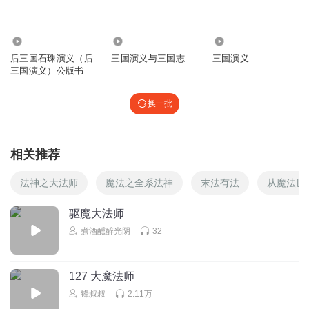
恐龙叔叔讲故事
回复 @
lora2015
:
点击恐龙叔叔的头像，去那里找
找看，所有讲过的故事都在那里了！
1162
527.39万
307
后三国石珠演义（后
三国演义与三国志
三国演义
小梁梁同学23
三国演义）公版书
好听
回复
2024-06-28
换一批
1
恐龙叔叔讲故事
回复 @
小梁梁同学23
:
谢谢
相关推荐
棉棉重度依赖
法神之大法师
魔法之全系法神
末法有法
从魔法世
恐龙叔叔讲的真好听
回复
驱魔大法师
2023-12-17
5
煮酒醺醉光阴
32
恐龙叔叔讲故事
回复 @
棉棉重度依赖
:
谢谢
127 大魔法师
三国演义的小主播
锋叔叔
2.11万
我捏的小狐狸