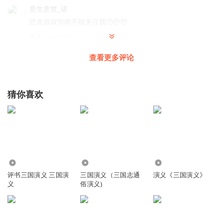
意生意世_诺
恐龙叔叔你能不能关注我🥺🥺🥺
回复
2026-02-10
3
查看更多评论
恐龙叔叔讲故事
回复 @
意生意世_诺
:
关注了
小蜗牛哥哥讲故事
猜你喜欢
左慈这不就是技工吗？
回复
2024-05-28
1
恐龙叔叔讲故事
回复 @
小蜗牛哥哥讲故事
:
左慈是济公？当然不是
54.14万
1586
2.77万
评书三国演义 三国演
三国演义（三国志通
演义《三国演义》
lora2015
义
俗演义)
恐龙叔叔你还会说啥
回复
2024-10-07
1