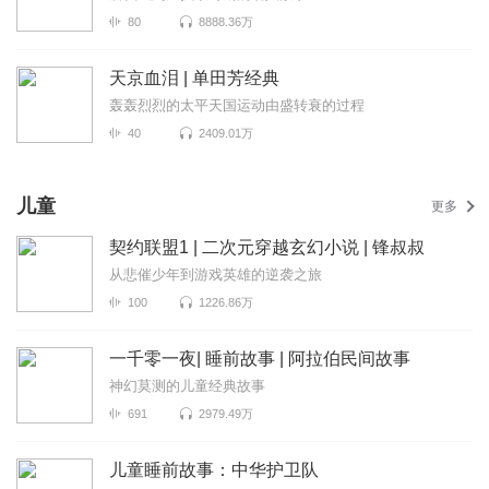
80
8888.36万
天京血泪 | 单田芳经典
轰轰烈烈的太平天国运动由盛转衰的过程
40
2409.01万
儿童
更多
契约联盟1 | 二次元穿越玄幻小说 | 锋叔叔
从悲催少年到游戏英雄的逆袭之旅
100
1226.86万
一千零一夜| 睡前故事 | 阿拉伯民间故事
神幻莫测的儿童经典故事
691
2979.49万
儿童睡前故事：中华护卫队