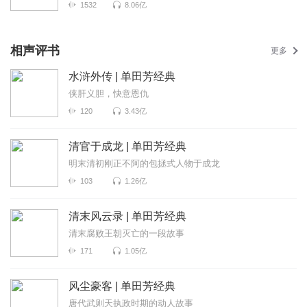
1532
8.06亿
相声评书
更多
水浒外传 | 单田芳经典
侠肝义胆，快意恩仇
120
3.43亿
清官于成龙 | 单田芳经典
明末清初刚正不阿的包拯式人物于成龙
103
1.26亿
清末风云录 | 单田芳经典
清末腐败王朝灭亡的一段故事
171
1.05亿
风尘豪客 | 单田芳经典
唐代武则天执政时期的动人故事