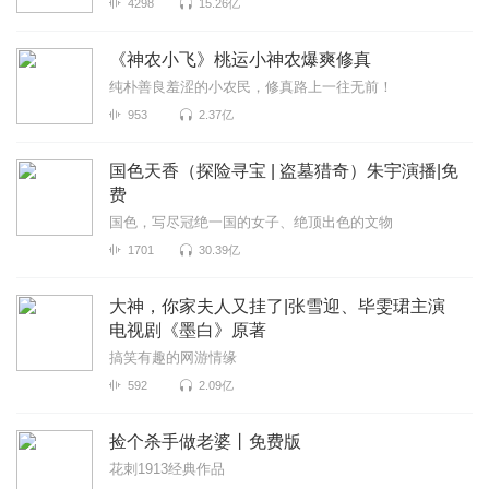
4298
15.26亿
《神农小飞》桃运小神农爆爽修真
纯朴善良羞涩的小农民，修真路上一往无前！
953
2.37亿
国色天香（探险寻宝 | 盗墓猎奇）朱宇演播|免
费
国色，写尽冠绝一国的女子、绝顶出色的文物
1701
30.39亿
大神，你家夫人又挂了|张雪迎、毕雯珺主演
电视剧《墨白》原著
搞笑有趣的网游情缘
592
2.09亿
捡个杀手做老婆丨免费版
花刺1913经典作品