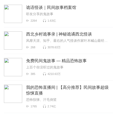
诡语怪谈｜民间故事档案馆
听友分享的鬼故事
2264
1.63亿
西北乡村诡事录 | 神秘诡谲西北怪谈
风靡天涯、知乎、最右的人气怪谈作家叶木喊山最经典的民间传说《西北乡村诡事录》...
268
3078.63万
免费民间鬼故事 — 精品恐怖故事
上百个你没听过的鬼故事
385
4210.63万
我的恐怖直播间 | 【高分推荐】民间故事超级
惊悚直播
恐怖惊悚、汗毛倒竖
1765
2.74亿