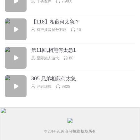
于炎友声
7.90万
【118】相煎何太急？
有声播音员丹羽路
46
第11回,相煎何太急1
星际旅人游弋
80
305 兄弟相煎何太急
尹岩观典
9828
© 2014-
2026
喜马拉雅 版权所有