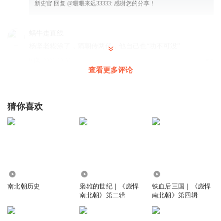
新史官
回复 @
珊珊来迟33333
:
感谢您的分享！
蜗牛走直线
杨坚老糊涂了，隋朝传两代，他自己也“功不可没”
回复
2021-10-31
7
查看更多评论
3vl7hop1a1j9vbsbgbsv
感觉杨坚就是在帮杨广除掉竞争对手
猜你喜欢
回复
2025-04-06
3
1890482cyot
最是无情帝皇家！！
回复
2021-07-26
3
13.90万
47.29万
26.94万
皇上是我
南北朝历史
枭雄的世纪｜《彪悍
铁血后三国｜《彪悍
南北朝》第二辑
南北朝》第四辑
最是无情帝皇家！！
回复
2022-07-24
2