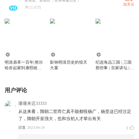
新角度、新视野，诠释璀璨历史！
加关注
21.65万
1.24万
1.86万
24.84万
明清鼎革一百年|努尔
影响明清历史的惊天
纪连海品三国 | 三国
哈赤起家到康熙收复
大案
那些事 | 百家讲坛 |
台湾|明朝那些事 半
麻辣名嘴纪连海重磅
部东亚近代史
新作
用户评论
珊珊来迟33333
从这来看，隋朝二世而亡真不能都怪杨广，杨坚这已经注定
了，隋朝开皇强大，也和当初人才辈出有关
回复
2023-04-29
3