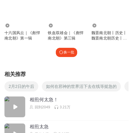
无法埋名
杨坚人品有问题，活该传不了两代亡国
99.89万
26.17万
5348
回复
2022-05-18
2
十六国风云｜《彪悍
铁血双雄会｜《彪悍
魏晋南北朝丨历史丨
南北朝》第一辑
南北朝》第三辑
魏晋南北朝历史丨总
听友17850640
结性丨小狼聊故事演
杨坚玩政治还行，培养子女还欠火候。
播
换一批
回复
2026-03-02
1
皇上是我
相关推荐
杨坚老糊涂了，隋朝传两代，他自己也“功不可没”
2月2日的午后
如何在邪神的世界活下去在线等挺急的
最
回复
2022-07-25
1
相煎何太急！
xjs303cn
回到2049
3.21万
年老昏庸无道
回复
2024-05-17
0
相煎太急