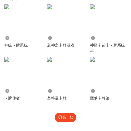
31.71万
3.12万
44.98万
神级卡牌系统
衰神之卡牌游戏
神级卡徒丨卡牌系统
流
24.54万
33.13万
4.82万
卡牌使者
奥特曼卡牌
噩梦卡牌馆
换一批