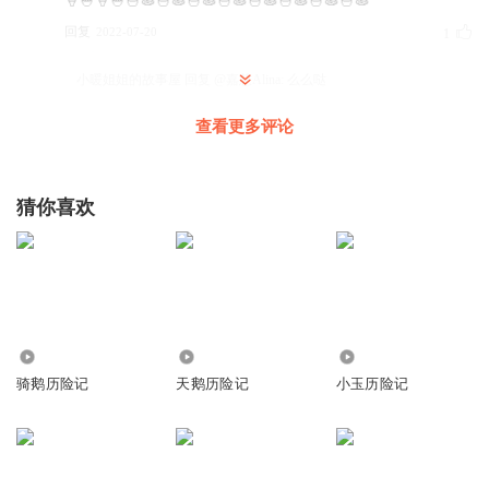
🍦🍧🍦🍧🍜🍝🍜🍝🍜🍝🍜🍝🍜🍝🍜🍝🍜🍝🍜🍝
回复
2022-07-20
1
小暖姐姐的故事屋
回复 @
嘉慧Alina
:
么么哒
查看更多评论
耀文的佩奇呀
好好听
猜你喜欢
回复
2021-07-18
2
小暖姐姐的故事屋
回复 @
耀文的佩奇呀
:
Jun欣欣妈
3377
8.32万
386
回复
2021-07-21
1
骑鹅历险记
天鹅历险记
小玉历险记
小暖姐姐的故事屋
回复 @
Jun欣欣妈
: