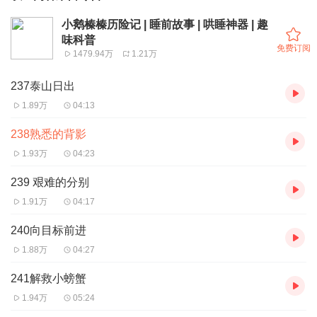
小鹅榛榛历险记 | 睡前故事 | 哄睡神器 | 趣
味科普
免费订阅
1479.94万
1.21万
237泰山日出
1.89万
04:13
238熟悉的背影
1.93万
04:23
239 艰难的分别
1.91万
04:17
240向目标前进
1.88万
04:27
241解救小螃蟹
1.94万
05:24