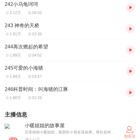
242小乌龟珂珂
2.12万
06:02
243 神奇的天桥
1.91万
03:36
244再次燃起的希望
1.89万
04:02
245可爱的小海猪
1.89万
03:57
246科普时间：叫海猪的江豚
1.88万
02:26
主播信息
小暖姐姐的故事屋
百变戏精小暖姐姐，最爱给小朋友讲故事。擅长各种原创改编，单人多人都精彩。欢迎原创作者合作。
加关注
8.43万