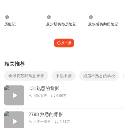
听友281408037
小暖姐姐讲故事不累吗？辛苦啦！☕️
回复
637
1143
2077
2023-01-07
3
历险记
尼尔斯骑鹅历险记
尼尔斯骑鹅历险记
斜钩三点伴
小暖姐姐早上好🌞😃
换一批
回复
2022-12-25
2
听友334557205
相关推荐
珍珍什么时候可以找到妈妈，他太可怜了吧！
全球复苏我熟悉未来
不熟不爱
短篇不熟悉的学校
回复
2021-09-19
2
131熟悉的背影
1357537odna
掷地有声
6.99万
真好听💛
回复
2021-07-26
1
2788 熟悉的背影
听友476125327
六零一听书
2.31万