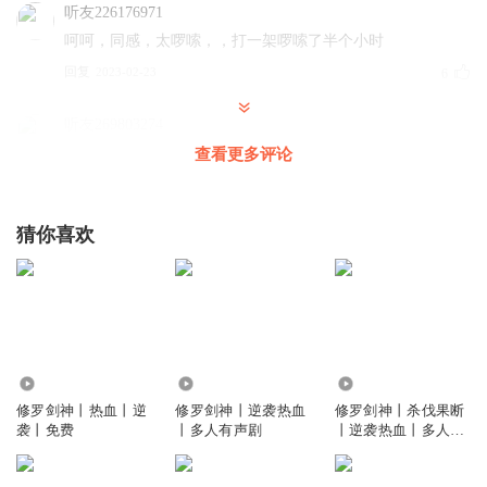
听友226176971
呵呵，同感，太啰嗦，，打一架啰嗦了半个小时
回复
2023-02-23
6
听友269803274
真无语，一招要用一节的时间真它玛的屁话是多
查看更多评论
回复
2021-07-21
6
猜你喜欢
嘚瑟小鱼
敌人太弱了，光环助手版都是，人才
回复
2023-02-28
5
謎途不知返
废话好多啊 放一招就要一集了
7720
153.25万
7.76万
回复
2022-03-18
5
修罗剑神丨热血丨逆
修罗剑神丨逆袭热血
修罗剑神丨杀伐果断
袭丨免费
丨多人有声剧
丨逆袭热血丨多人有
声剧
兰兰_lav