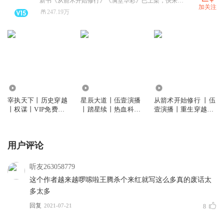
新书《从箭术开始修行》《满堂华彩》已上架，快来收听啦
加关注
247.19万
6318.15万
1829.28万
8125.49万
宰执天下丨历史穿越
星辰大道丨伍壹演播
从箭术开始修行 丨伍
丨权谋丨VIP免费丨
丨踏星续丨热血科幻
壹演播丨重生穿越丨
多人有声剧
丨随散飘风丨VIP免
王朝争霸丨VIP免费 |
费多人有声剧
多人有声剧
用户评论
听友263058779
这个作者越来越啰嗦啦王腾杀个来红就写这么多真的废话太
多太多
回复
2021-07-21
8