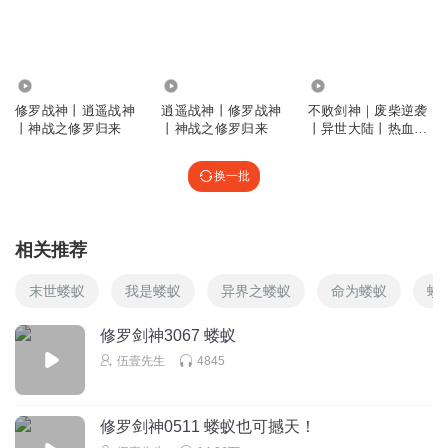
阵法打开，灵药也不采了，一大群人都围观主角跟人打架，
然后都乖乖地等着主角打完后优先去采药？？？
回复
2021-08-04
5
1.42万
1.15万
2.09万
其实我不董
回复 @
兰兰_lav
:
有点假
修罗战神丨逍遥战神
逍遥战神丨修罗战神
不败剑神｜废柴逆袭
丨神战之修罗归来
丨神战之修罗归来
丨异世大陆丨热血玄
幻戮神修罗爽文
1998037qihq
换一批
不然，怎么能写个几百万字。真的越来越多废话。
回复
2021-08-06
4
相关推荐
听友238884660
回复 @
1998037qihq
:
可以追杀猪脚再抢药草情节，
写的文字还会更加多，就没有这样白痴的情节多好。偷偷进去采药
末世蝼蚁
我是蝼蚁
异界之蝼蚁
命为蝼蚁
蝼
出来时山鸡显摆被发现了，大家一起追杀抢夺十来集不是更精
彩！！！
修罗剑神3067 蝼蚁
伍壹先生
4845
疯子哈哈哈哈
这书屁话太多了，主播都看不下去，删减内容，还有作者写
修罗剑神0511 蝼蚁也可撼天！
书的时候能不能记录一下，前面这样写，后面又那样写，记