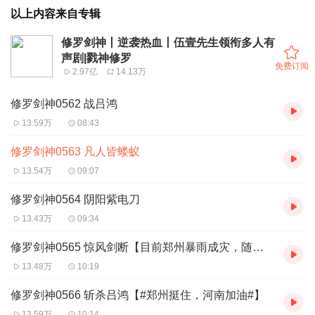
以上内容来自专辑
修罗剑神丨逆袭热血丨伍壹先生领衔多人有
声剧|戮神修罗
免费订阅
2.97亿
14.13万
修罗剑神0562 战吕鸿
13.59万
08:43
修罗剑神0563 凡人皆蝼蚁
13.54万
09:07
修罗剑神0564 阴阳紫电刀
13.43万
09:34
修罗剑神0565 惊风剑断【目前郑州暴雨成灾，随时可能断电，如果未及时上传，请谅解】
13.48万
10:19
修罗剑神0566 斩杀吕鸿【#郑州挺住，河南加油#】
13.59万
10:14