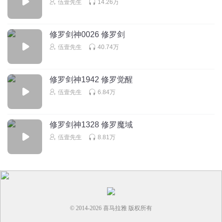
伍壹先生
14.26万
性差老忘记前面怎么写的，就自己做个记录嘛，要不自己回
去看看也行啊
回复
2024-04-07
4
修罗剑神0026 修罗剑
伍壹先生
40.74万
1395964cvcn
“不可能”这仨字这本书就挣了多少钱。
修罗剑神1942 修罗觉醒
回复
2023-11-16
4
伍壹先生
6.84万
浩浩汤汤dh
为什么这书火不了就是废话多，这主播也是不会删减掉一点
修罗剑神1328 修罗魔域
废话吗？差评
伍壹先生
8.81万
回复
2022-10-27
4
© 2014-
2026
喜马拉雅 版权所有