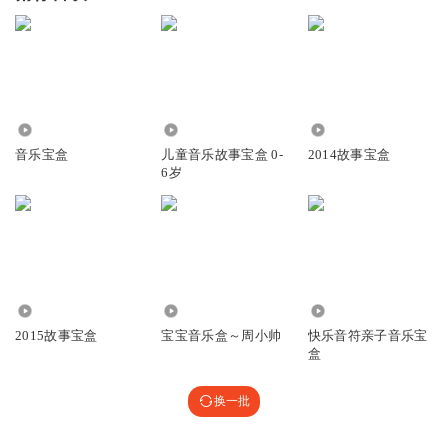
454
6322
446.91万
音乐宝盒
儿童音乐故事宝盒 0-
2014故事宝盒
6岁
464.95万
5760
3.00万
2015故事宝盒
宝宝音乐盒～周小帅
快乐音符亲子音乐宝
盒
换一批