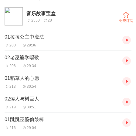
音乐故事宝盒
2550
28
免费订阅
01拉拉公主中魔法
200
29:36
02老巫婆学唱歌
206
29:34
01稻草人的心愿
213
30:54
02矮人与树巨人
219
30:51
01跳跳巫婆偷鼓棒
216
29:04