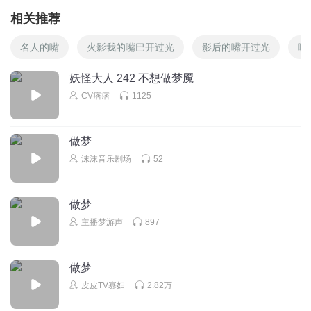
相关推荐
名人的嘴
火影我的嘴巴开过光
影后的嘴开过光
哪
妖怪大人 242 不想做梦魇
CV痞痞
1125
做梦
沫沫音乐剧场
52
做梦
主播梦游声
897
做梦
皮皮TV寡妇
2.82万