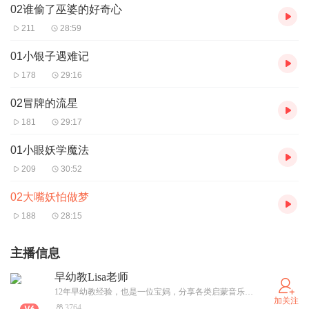
02谁偷了巫婆的好奇心
211
28:59
01小银子遇难记
178
29:16
02冒牌的流星
181
29:17
01小眼妖学魔法
209
30:52
02大嘴妖怕做梦
188
28:15
主播信息
早幼教Lisa老师
12年早幼教经验，也是一位宝妈，分享各类启蒙音乐和育儿知识及经验分享。免费音乐+各种早幼教资料可私信获取
加关注
3764