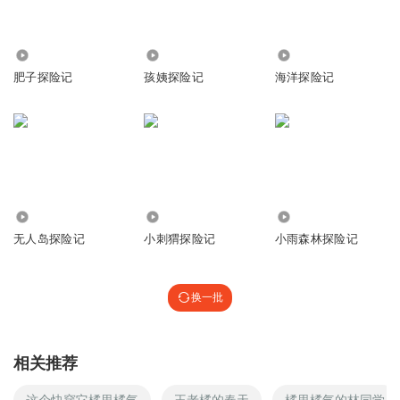
462
1.82万
664
肥子探险记
孩姨探险记
海洋探险记
422
1314
4064
无人岛探险记
小刺猬探险记
小雨森林探险记
换一批
相关推荐
这个快穿它橘里橘气
王老橘的春天
橘里橘气的林同学