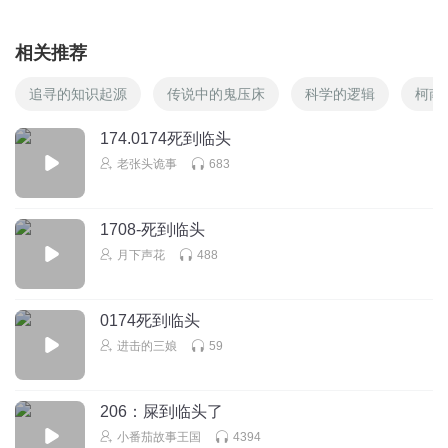
相关推荐
追寻的知识起源
传说中的鬼压床
科学的逻辑
柯南
174.0174死到临头
老张头诡事
683
1708-死到临头
月下声花
488
0174死到临头
进击的三娘
59
206：屎到临头了
小番茄故事王国
4394