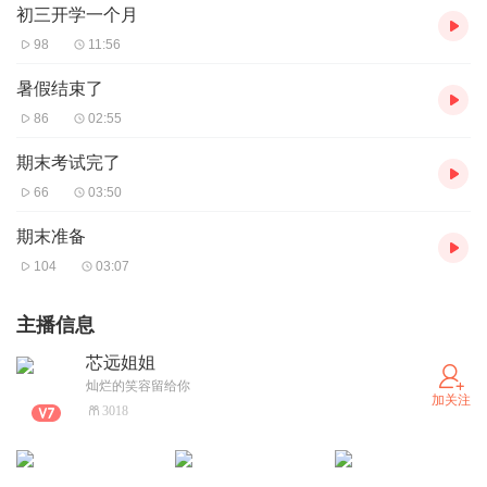
初三开学一个月
98
11:56
暑假结束了
86
02:55
期末考试完了
66
03:50
期末准备
104
03:07
主播信息
芯远姐姐
灿烂的笑容留给你
加关注
3018