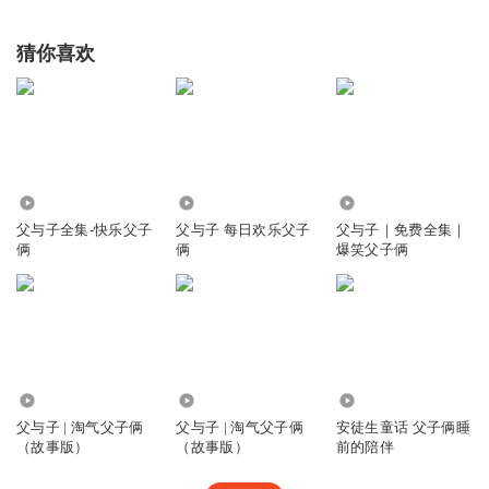
猜你喜欢
4498
217.24万
3136
父与子全集-快乐父子
父与子 每日欢乐父子
父与子｜免费全集｜
俩
俩
爆笑父子俩
9.24万
19.27万
1749
父与子 | 淘气父子俩
父与子 | 淘气父子俩
安徒生童话 父子俩睡
（故事版）
（故事版）
前的陪伴