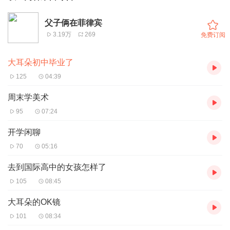
父子俩在菲律宾
3.19万
269
免费订阅
大耳朵初中毕业了
125
04:39
周末学美术
95
07:24
开学闲聊
70
05:16
去到国际高中的女孩怎样了
105
08:45
大耳朵的OK镜
101
08:34