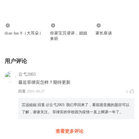
1155
146
1511
dian fan 9（大耳朵）
你家宝贝请讲，姐姐
家长座谈
来听
用户评论
云弋2003
最近菲律宾怎样？期待更新
回复
2021-10-27
1
芯远姐姐
回复 @
云弋2003
:
我们早回来了，看前面音频的题目可以
了解，谢谢关注。 菲律宾的学校因为疫情一直上网课一年了。
查看更多评论