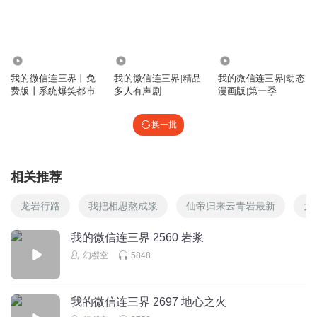
197.72万
1166.47万
14.12万
我的微信连三界丨免
我的微信连三界|精品
我的微信连三界|动态
费版丨系统爆笑都市
多人有声剧
漫画版|第一季
换一批
相关推荐
龙岩行路
我把相思熬成浆
仙帝归来云青岩最新
大
我的微信连三界 2560 岩浆
幻樱空
5848
我的微信连三界 2697 地心之火