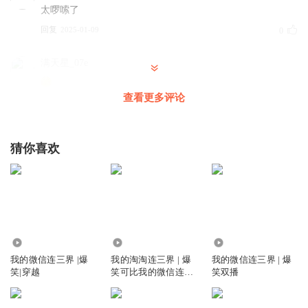
太啰嗦了
回复
2025-01-09
0
满天星_07e
查看更多评论
回复
2023-04-08
0
躺平起
猜你喜欢
境界
回复
2022-11-27
0
汉元素
没了？
回复
26.54万
18.50万
5.44亿
2021-07-29
0
我的微信连三界 |爆
我的淘淘连三界 | 爆
我的微信连三界 | 爆
笑|穿越
笑可比我的微信连三
笑双播
界