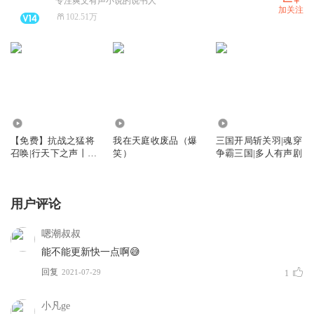
专注爽文有声小说的说书人
加关注
102.51万
7.37万
2219.54万
237.28万
【免费】抗战之猛将
我在天庭收废品（爆
三国开局斩关羽|魂穿
召唤|行天下之声丨穿
笑）
争霸三国|多人有声剧
越抗战传奇丨多人有
声剧
用户评论
嗯潮叔叔
能不能更新快一点啊😅
回复
2021-07-29
1
小凡ge