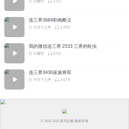
幻樱空
2752
连三界3684割袍断义
行天下之声
2.39万
我的微信连三界 2533 三界的蛀虫
幻樱空
6732
连三界3430巫族将军
行天下之声
2.87万
© 2014-
2026
喜马拉雅 版权所有