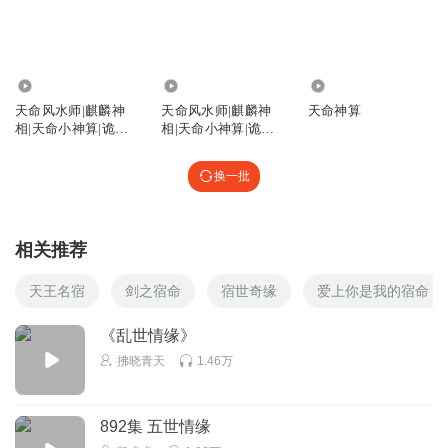
6109
399.58万
557
天命风水师|麒麟神
天命风水师|麒麟神
天命神算
相|天命小神算|诡道
相|天命小神算|诡道
异仙
异仙
换一批
相关推荐
天王名宿
剑之宿命
宿世奇缘
爱上你是我的宿命
《乱世情缘》
拂晓青天
1.46万
892集 五世情缘