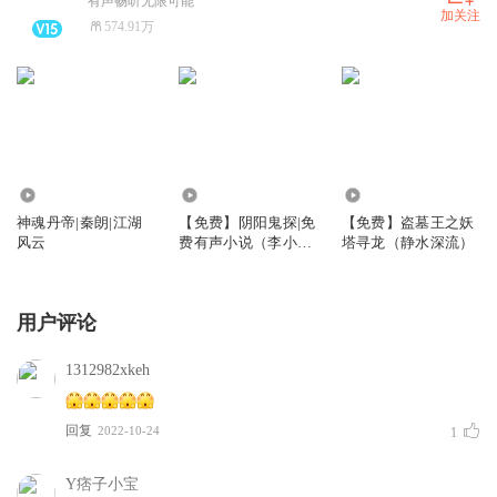
有声畅听无限可能
加关注
574.91万
4106.16万
14.10万
11.61万
神魂丹帝|秦朗|江湖
【免费】阴阳鬼探|免
【免费】盗墓王之妖
风云
费有声小说（李小嘴
塔寻龙（静水深流）
演播）
用户评论
1312982xkeh
回复
2022-10-24
1
Y痞子小宝