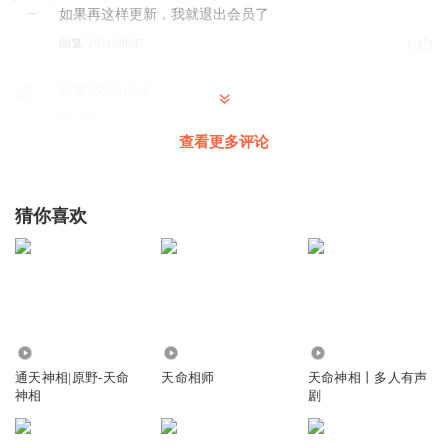
如果再这样更新，我就退出会员了
回复
2021-08-07
1
听友256051508
双飞哎
查看更多评论
回复
2024-06-07
0
猜你喜欢
169.19万
5.95万
105.29万
通天神相|原野-天命
天命相师
天命神相丨多人有声
神相
剧