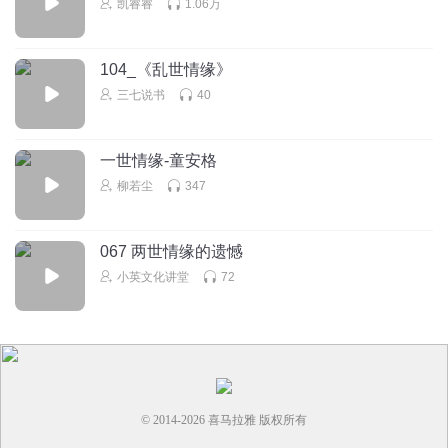
凯睿睿
1.06万
104_《乱世情缘》
三七说书
40
一世情缘-童安格
柳若尘
347
067 两世情缘的遗憾
小英文化讲堂
72
© 2014-
2026
喜马拉雅 版权所有