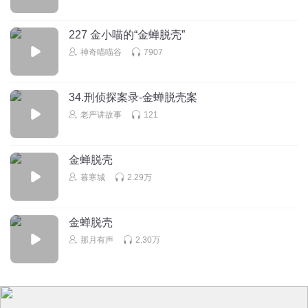
227 金小喵的“金蝉脱壳”
神奇喵喵谷
7907
34.刑侦探案录-金蝉脱壳案
老严讲故事
121
金蝉脱壳
暮寒城
2.29万
金蝉脱壳
那月有声
2.30万