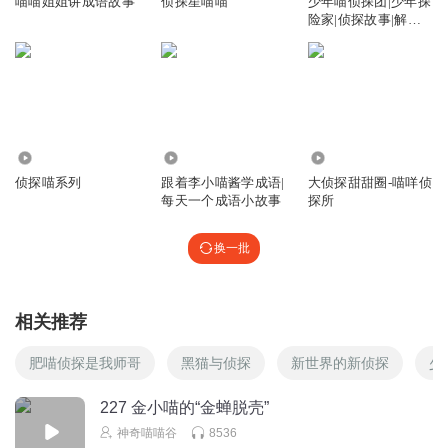
喵喵姐姐讲成语故事
侦探星喵喵
少年喵侦探团|少年探
险家|侦探故事|解密
故事
737
1789
3362
侦探喵系列
跟着李小喵酱学成语|
大侦探甜甜圈-喵咩侦
每天一个成语小故事
探所
换一批
相关推荐
肥喵侦探是我师哥
黑猫与侦探
新世界的新侦探
少
227 金小喵的“金蝉脱壳”
神奇喵喵谷
8536