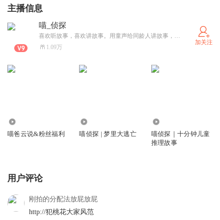
主播信息
喵_侦探
喜欢听故事，喜欢讲故事。用童声给同龄人讲故事，同时也记录自己的成长。2020年3月份发布第一个专辑《一分钟儿童推理故事》，2020年9月份获喜马认证：儿童频道月度优质主播
加关注
1.09万
971
6059
60.94万
喵爸云说&粉丝福利
喵侦探 | 梦里大逃亡
喵侦探｜十分钟儿童
推理故事
用户评论
刚拍的分配法放屁放屁
http://犯桃花大家风范