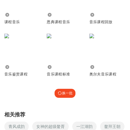
7515
5.36万
336
课程音乐
恩典课程音乐
音乐课程回放
1864
5148
33.93万
音乐鉴赏课程
音乐课程标准
奥尔夫音乐课程
换一批
相关推荐
青风成韵
女神的超级鳌胥
一江湖韵
鳌拜王朝