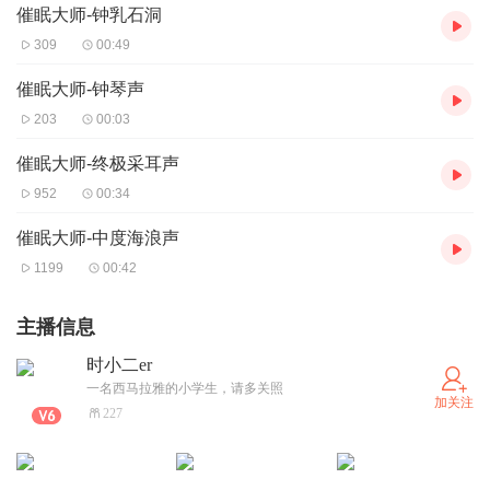
催眠大师-钟乳石洞
309
00:49
催眠大师-钟琴声
203
00:03
催眠大师-终极采耳声
952
00:34
催眠大师-中度海浪声
1199
00:42
主播信息
时小二er
一名西马拉雅的小学生，请多关照
加关注
227