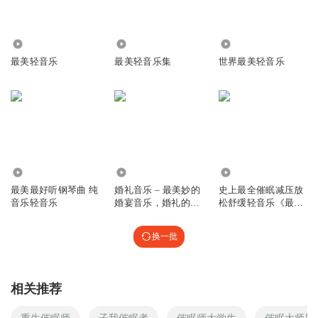
9.26万
12.31万
1435.32万
最美轻音乐
最美轻音乐集
世界最美轻音乐
1428.59万
1075
1.53万
最美最好听钢琴曲 纯
婚礼音乐 – 最美妙的
史上最全催眠减压放
音乐轻音乐
婚宴音乐，婚礼的
松舒缓轻音乐《最美
Chill Out 音乐， 年
钢琴曲轻音乐》
轻喜对的婚宴音乐
换一批
相关推荐
重生催眠师
子我催眠者
催眠师大学生
催眠大师异