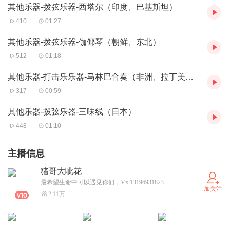
其他乐器-拨弦乐器-西塔尔（印度、巴基斯坦）
410
01:27
其他乐器-拨弦乐器-伽倻琴（朝鲜、东北）
512
01:18
其他乐器-打击乐乐器-马林巴合奏（非洲、拉丁美洲）
317
00:59
其他乐器-拨弦乐器-三味线（日本）
448
01:10
主播信息
猪哥大呲花
最希望生命中可以遇见你们，Vx:13196931823
加关注
2.11万