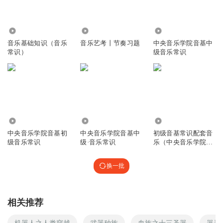
4514
8.01万
399.38万
音乐基础知识（音乐
音乐艺考丨节奏习题
中央音乐学院音基中
常识）
级音乐常识
672.66万
5.84万
23.11万
中央音乐学院音基初
中央音乐学院音基中
初级音基常识配套音
级音乐常识
级·音乐常识
乐（中央音乐学院音
乐考级）
换一批
相关推荐
机器人之人类穿越
武器种族
血族之十三圣器
器灵