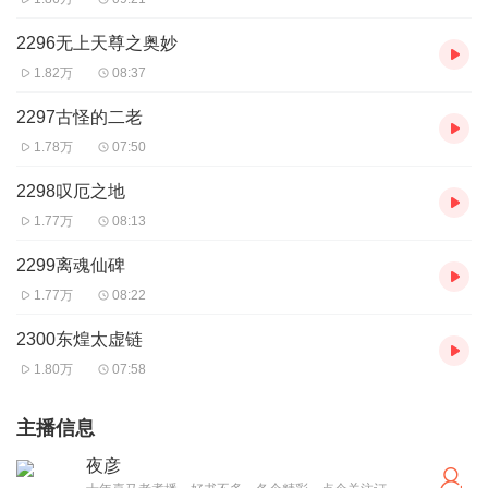
2296无上天尊之奥妙
1.82万
08:37
2297古怪的二老
1.78万
07:50
2298叹厄之地
1.77万
08:13
2299离魂仙碑
1.77万
08:22
2300东煌太虚链
1.80万
07:58
主播信息
夜彦