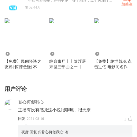
十年喜马老煮播，好书不多，各个精彩，点个关注订阅吧铁汁~~~ 要加粉丝群的私聊我
加关注
62.44万
44.85万
3127.67万
33.78万
【免费】民间怪谈之
绝命毒尸丨十阶浮屠
【免费】绝世战魂 点
驱邪| 惊悚悬疑| 不好
末世三部曲之一 丨丧
击过亿 电影同名作品
听来打夜彦丨多人有
尸科幻
双播免费
声剧
用户评论
君心何似我心
主播有没有感觉这小说很啰嗦，很无奈，
回复
2021-08-16
1
夜彦
回复 @
君心何似我心
:
有