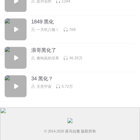
是乔安昂
1294
1849 黑化
一天吃八顿丨
769
浪哥黑化了
奏响岚的乐章
36.35万
34 黑化？
天亮宇宙
5.72万
© 2014-
2026
喜马拉雅 版权所有