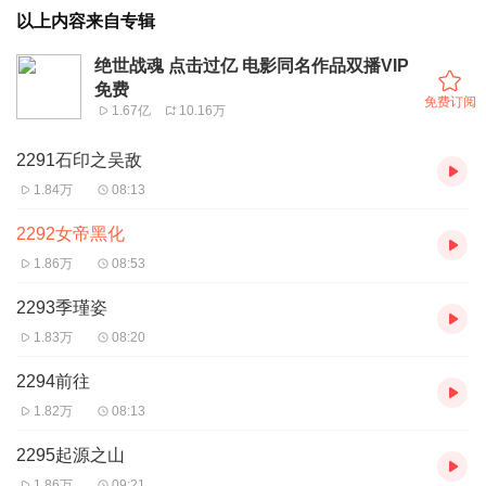
以上内容来自专辑
绝世战魂 点击过亿 电影同名作品双播VIP
免费
免费订阅
1.67亿
10.16万
2291石印之吴敌
1.84万
08:13
2292女帝黑化
1.86万
08:53
2293季瑾姿
1.83万
08:20
2294前往
1.82万
08:13
2295起源之山
1.86万
09:21