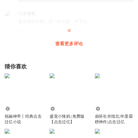
三米青枫
秦南渡劫失败，苍一统大陆，本书完
回复
2022-07-17
3
查看更多评论
听书的龙鱼
有的环节太磨叽
回复
2021-08-27
3
猜你喜欢
112015387灵玉
不想看到女帝黑化
回复
2024-05-31
0
造化弄人鸭
回复 @
112015387灵玉
:
只想看到猪脚死
18.26万
1.86万
203.99万
祝融神帝丨经典点击
盛宠小辣妈 |免费版
崩坏生存指北|年度霸
过亿小说
【点击过亿】
榜神作|点击过亿