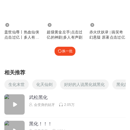
4205.23万
611.70万
2807
盖世仙尊丨热血仙侠
超级黄金左手|点击过
赤火伏妖录 | 搞笑奇
点击过亿丨多人有声
亿的神剧|多人有声剧
幻悬疑 原著点击过亿
剧
换一批
相关推荐
生化末世
化天仙剑
好好的人说黑化就黑化
黑化的
武松黑化
会变身的姑牙
2.05万
黑化！！！