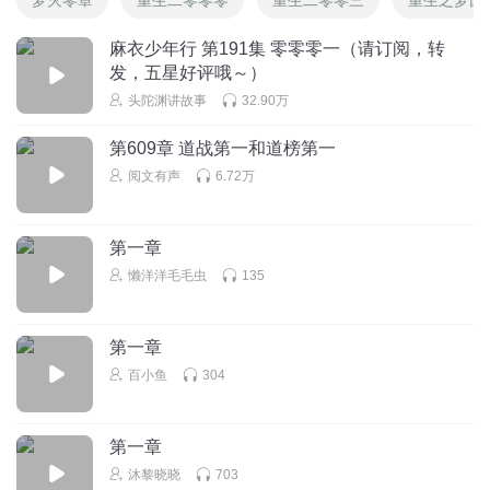
麻衣少年行 第191集 零零零一（请订阅，转
发，五星好评哦～）
头陀渊讲故事
32.90万
第609章 道战第一和道榜第一
阅文有声
6.72万
第一章
懒洋洋毛毛虫
135
第一章
百小鱼
304
第一章
沐黎晓晓
703