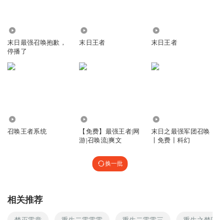
13.85万
1.62万
46.61万
末日最强召唤抱歉，
末日王者
末日王者
停播了
6.73万
753
3179
召唤王者系统
【免费】最强王者|网
末日之最强军团召唤
游|召唤流|爽文
丨免费丨科幻
换一批
相关推荐
梦灭零章
重生二零零零
重生二零零三
重生之梦回