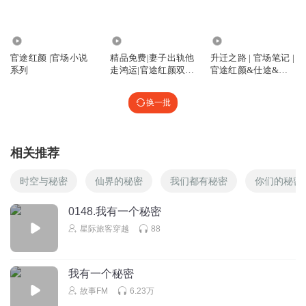
没有几百也有上千
回复
2022-04-10
1
141.44万
13.83万
456.47万
官途红颜 |官场小说
精品免费|妻子出轨他
升迁之路 | 官场笔记 |
奇幻明月
系列
走鸿运|官途红颜双赢
官途红颜&仕途&权
胡扯八周，顾秋敢跟谢志远在一起吃喝洗脚，不是找死吗
高能仕途
力
回复
2022-12-15
0
换一批
幸福启程1
官大一级压死人
相关推荐
回复
2022-10-15
0
时空与秘密
仙界的秘密
我们都有秘密
你们的秘密
听友300892523
0148.我有一个秘密
做广告的傻逼女人又换成了傻小子。
星际旅客穿越
88
回复
2022-07-09
0
听友370104581
我有一个秘密
hao
故事FM
6.23万