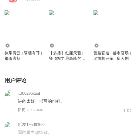
1586.63万
330.30万
27.56万
执掌青云 | 隔墙有耳 |
【多播】红颜天骄 |
警路官途 | 都市官场 |
都市官场
登顶权力最高峰的官
老司机开车 | 多人剧
场小说 | 魔声小白
用户评论
1300296xanf
讲的太好，书写的也好。
回复
2021-10-07
4
听友195303638
写的很生动细致。