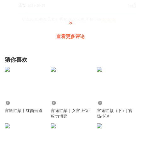
回复
2021-10-19
1
听友208014091
回复 @
听友195303638
:
不错不错
查看更多评论
听友307819307
四个人二十几个菜？胡扯了！
回复
2022-12-17
2
猜你喜欢
听友323513680
就是广告太多了烦人了
回复
2022-01-27
2
9.60万
4.06万
8513.24万
听友210703885
官途红颜丨红颜当道
官途红颜｜女官上位·
官途红颜（下）| 官
一个派出所长还是有些能量吧
权力博弈
场小说
回复
2021-11-24
2
1596978uthq