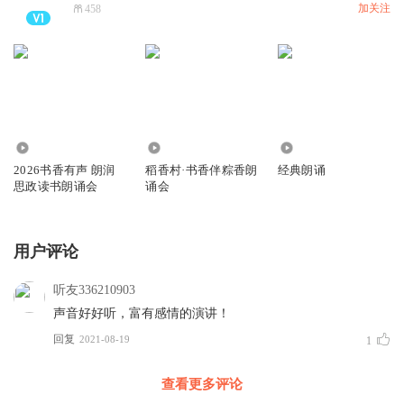
加关注
458
5185
39.20万
1209
2026书香有声 朗润
稻香村·书香伴粽香朗
经典朗诵
思政读书朗诵会
诵会
用户评论
听友336210903
声音好好听，富有感情的演讲！
回复
2021-08-19
1
查看更多评论