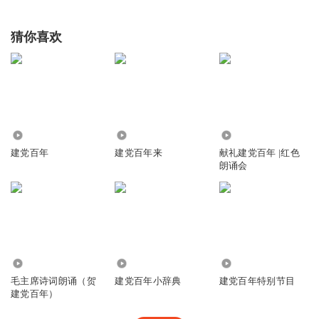
猜你喜欢
3329
2243
1.33万
建党百年
建党百年来
献礼建党百年 |红色
朗诵会
1.55万
1101
643
毛主席诗词朗诵（贺
建党百年小辞典
建党百年特别节目
建党百年）