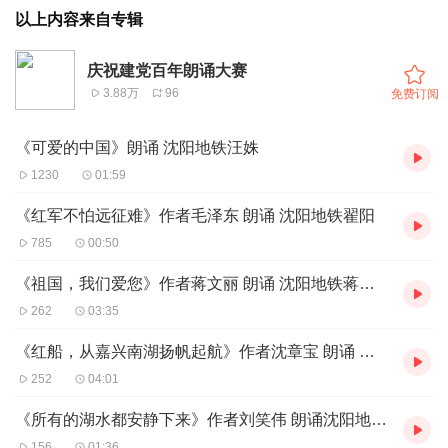
以上内容来自专辑
庆祝建党百年朗诵大赛
3.88万
96
免费订阅
《可爱的中国》朗诵 沈阳地铁汪姝
1230
01:59
《红军不怕远征难》作者毛泽东 朗诵 沈阳地铁翟阳
785
00:50
《祖国，我们爱您》作者蒋文丽 朗诵 沈阳地铁蒋文丽
262
03:35
《红船，从嘉兴南湖扬帆起航》作者沈章宝 朗诵 沈阳地铁顾鹏
252
04:01
《所有的湖水都安静下来》作者刘笑伟 朗诵沈阳地铁杨姝明
156
01:36