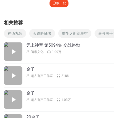
换一批
相关推荐
神诵九歌
天道吟诵者
重生之朗朗星空
最强黑手党
无上神帝 第5094集 交战路勍
阅米文化
1.99万
金子
超凡有声工作室
2186
金子
超凡有声工作室
1.03万
20金子