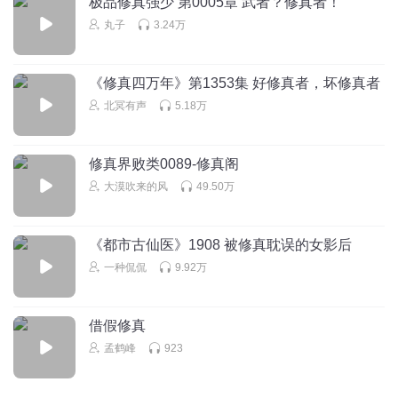
极品修真强少 第0005章 武者？修真者！
丸子
3.24万
《修真四万年》第1353集 好修真者，坏修真者
北冥有声
5.18万
修真界败类0089-修真阁
大漠吹来的风
49.50万
《都市古仙医》1908 被修真耽误的女影后
一种侃侃
9.92万
借假修真
孟鹤峰
923