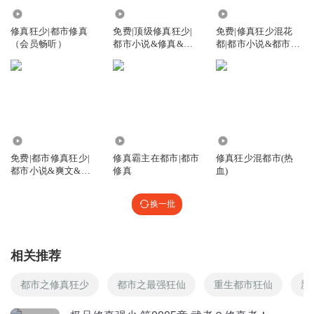
820.64万
1.23万
1.37万
修真狂少|都市修真
免费|顶级修真狂少|
免费|修真狂少混花
（会员畅听）
都市小说&修真&都
都|都市小说&都市&
市
修真
2.82万
1.27万
100.40万
免费|都市修真狂少|
修真霸主在都市|都市
修真狂少混都市(热
都市小说&爽文&修
修真
血)
真
换一批
相关推荐
都市之修真狂少
都市之最强狂仙
重生都市狂仙
新