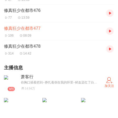
修真狂少在都市476
77
13:59
修真狂少在都市477
106
08:09
修真狂少在都市478
314
14:42
主播信息
萧客行
你胸口插着把剑~挣扎着倒在我的怀里~鲜血染红了白色外套~大幕已然落下~周围一边掌声~
加关注
14.94万