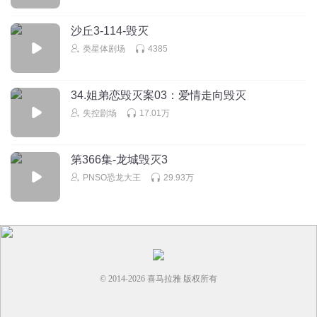
沙丘3-114-毁灭
类星体剧场
4385
34.姐弟恋毁灭案03：爱情走向毁灭
失控剧场
17.01万
第366集-龙城毁灭3
PNSO恐龙大王
29.93万
© 2014-
2026
喜马拉雅 版权所有