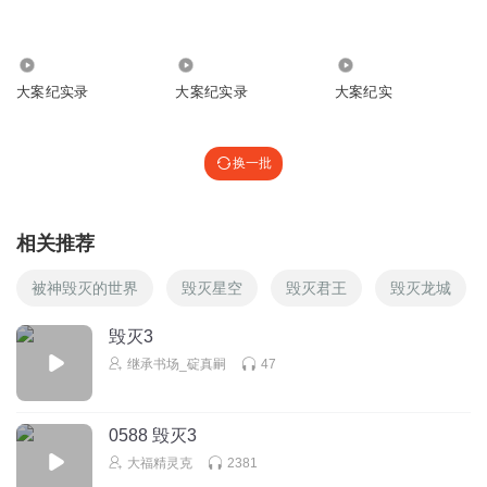
1674.06万
7507
18.69万
大案纪实录
大案纪实录
大案纪实
换一批
相关推荐
被神毁灭的世界
毁灭星空
毁灭君王
毁灭龙城
毁灭3
继承书场_碇真嗣
47
0588 毁灭3
大福精灵克
2381