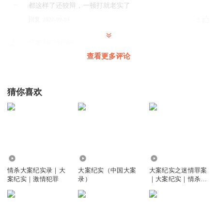
都这样了还狡辩，一顿打就老实了
回复
2022-09-04
2
听友346334789
听了这么多都听出经验了 真相只有一个
查看更多评论
回复
2021-11-02
1
猜你喜欢
暮有悠闲1
回复
2024-02-07
0
3634
34.10万
1.61万
情杀大案纪实录｜大
大案纪实（中国大案
大案纪实之迷情罪案
案纪实｜激情犯罪
录）
｜大案纪实｜情杀案
件