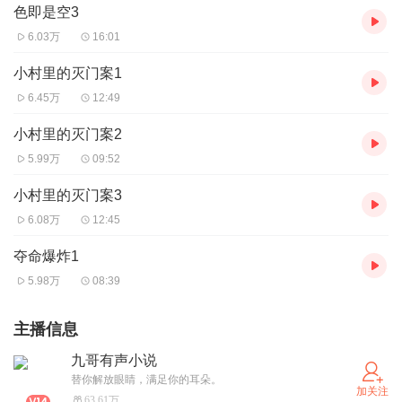
色即是空3
6.03万
16:01
小村里的灭门案1
6.45万
12:49
小村里的灭门案2
5.99万
09:52
小村里的灭门案3
6.08万
12:45
夺命爆炸1
5.98万
08:39
主播信息
九哥有声小说
替你解放眼睛，满足你的耳朵。
加关注
63.61万