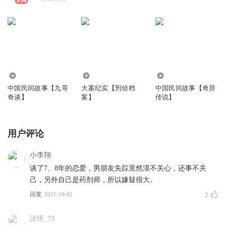
666.34万
1785.25万
9498.79万
中国民间故事【九哥
大案纪实【刑侦档
中国民间故事【奇异
奇谈】
案】
传说】
用户评论
小李翔
谈了7、8年的恋爱，男朋友失踪竟然漠不关心，还事不关
己，另外自己是药剂师，所以嫌疑很大。
回复
2021-10-02
2
詠恆_73