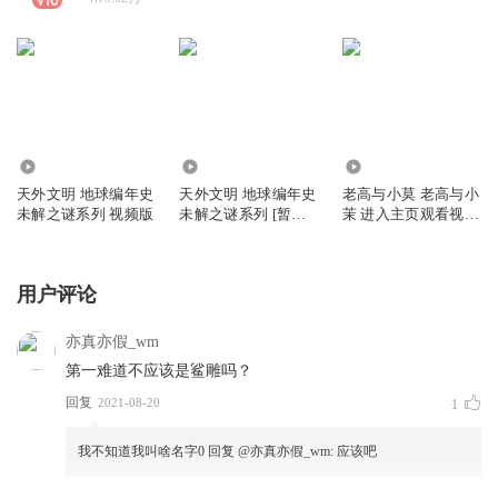
526.71万
98.04万
261.51万
天外文明 地球编年史
天外文明 地球编年史
老高与小莫 老高与小
未解之谜系列 视频版
未解之谜系列 [暂停
茉 进入主页观看视频
更新]
版每日更新
用户评论
亦真亦假_wm
第一难道不应该是鲨雕吗？
回复
2021-08-20
1
我不知道我叫啥名字0
回复 @
亦真亦假_wm
:
应该吧