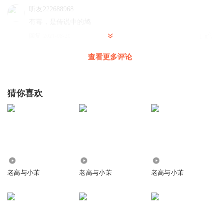
听友222688968
有毒，是传说中的鸠
回复
2021-08-20
1
查看更多评论
小喜_xr
还有一种 沙雕 体长1米2以上 臂展1米2以上 全身肤色 毛发稀
少
猜你喜欢
回复
2021-08-21
1
听友269353653
打卡
回复
2022-09-01
0
120.78万
113.37万
92.42万
晓峰945
老高与小茉
老高与小茉
老高与小茉
鹰酱
回复
2022-08-05
0