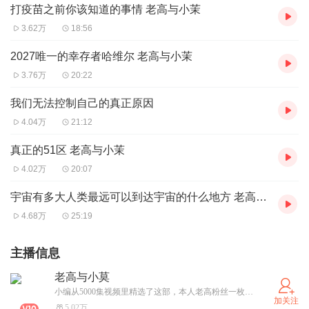
打疫苗之前你该知道的事情 老高与小茉
3.62万
18:56
2027唯一的幸存者哈维尔 老高与小茉
3.76万
20:22
我们无法控制自己的真正原因
4.04万
21:12
真正的51区 老高与小茉
4.02万
20:07
宇宙有多大人类最远可以到达宇宙的什么地方 老高与小茉
4.68万
25:19
主播信息
老高与小莫
小编从5000集视频里精选了这部，本人老高粉丝一枚，同步更新！
加关注
5.02万