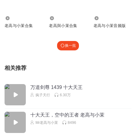
QoobeeLee
me
5.14万
1327.99万
3.65万
回复
2021-11-17
0
老高与小茉合集
老高與小茉合集
老高与小茉音频版
大头王国獠仔王
火鸡🦃好像头上也没长满
换一批
回复
2021-08-20
0
滞纳金_天行者
相关推荐
食猿雕，这个是不是黑猫警长里边的食猴鹰？
回复
2021-08-20
0
万道剑尊 1439 十大天王
疯子天行
6.30万
十大天王，空中的王者 老高与小茉
Mr老高与小茉
8496