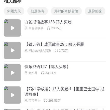
相关推荐
剑履九天
仙履传奇
郑郑的奇妙冒险
履异仙缘
白爸成语故事133.郑人买履
白爸讲故事
23.25万
【钱儿爸】成语故事29：郑人买履
Michael钱儿频道
1.72万
快乐成语127【郑人买履】
米小圈
33.94万
【7岁+学成语】郑人买履-1【宝宝巴士国学·成
语故事】
宝宝巴士
293.53万