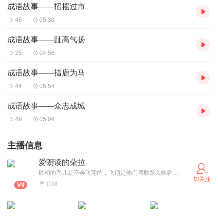
成语故事——招摇过市
48
05:30
成语故事——趾高气扬
25
04:56
成语故事——指鹿为马
44
05:54
成语故事——众志成城
49
05:04
主播信息
爱朗读的朵拉
最初的鸟儿是不会飞翔的，飞翔是他们勇敢跃入峡谷的奖励。 ——安柏 在黎明到来之前，必须有人稍微照亮黑暗。 ——迪卢克
加关注
1598