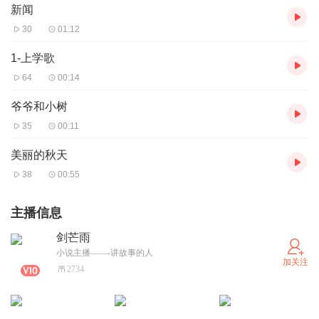
新闻
30
01:12
1-上学歌
64
00:14
爷爷和小树
35
00:11
美丽的秋天
38
00:55
主播信息
剑芒雨
小说主播——-讲故事的人
加关注
2734