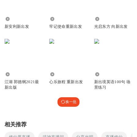
2.43万
412
2738.64万
新安利新出发
牢记使命重新出发
光启东方 向新出发
10.34万
3.36万
9.38万
江湖 郭德纲2021最
心乐旅程 重新出发
新出境英语100句 场
新出版
景练习
换一批
相关推荐
修仙界直播
武神直播间
分享光明
直播修仙