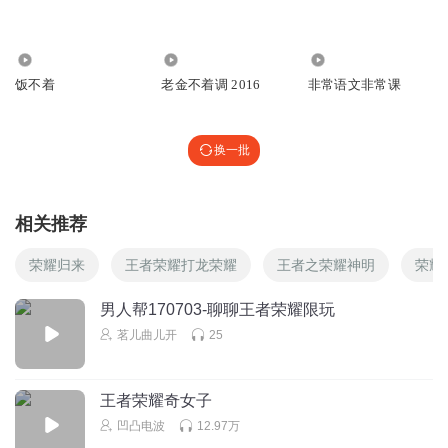
回复
2021-12-18
2
232.50万
18.91万
1665
听风者2th
饭不着
老金不着调 2016
非常语文非常课
调调每次到音乐环节我就跳过了
回复
2021-11-14
2
换一批
黑白奶咖
喜欢你，掉掉兄弟
相关推荐
回复
2021-09-04
2
荣耀归来
王者荣耀打龙荣耀
王者之荣耀神明
荣耀
山月萌
好的，马上留言
男人帮170703-聊聊王者荣耀限玩
茗儿曲儿开
25
回复
2021-09-07
2
柳筱
王者荣耀奇女子
掉。好久才听到更新。好想你。不知道为啥。最近突然没有
凹凸电波
12.97万
动力了，感觉一切都差不多就行了，以前奋斗的劲儿突然没