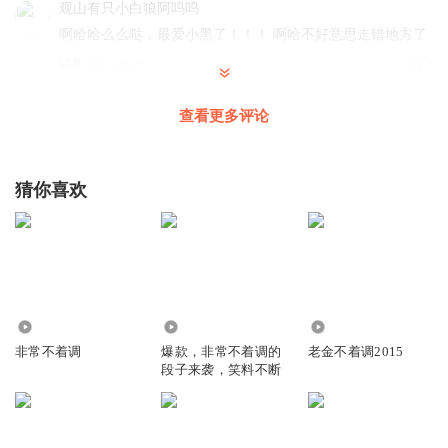
观山有只小白狼阿呜呜
啊哈哈么么哒，最爱小黑了！！！ 啊哈不好意思走错地方了
回复
2021-09-01
4
张海洋A
回复 @
观山有只小白狼阿呜呜
:
开开开开
查看更多评论
1528835dszl
猜你喜欢
掉掉 我看到一个神评论 希望你能说一下 就是开学为背景：
问，有哪些是你全身颤抖，无法自拔，醍醐灌顶，庆幸读到
的好书。 神回复：参考答案
回复
2021-09-01
4
我要吃夏天
1.88万
7512
42.03万
喜欢你很久了，上条留言应该还是你和前女友分手
非常不着调
爆款，非常不着调的
老金不着调2015
段子来袭，笑料不断
回复
2021-09-02
3
非常穆珈轩
睡不着睡不着，人不睡，会死吗