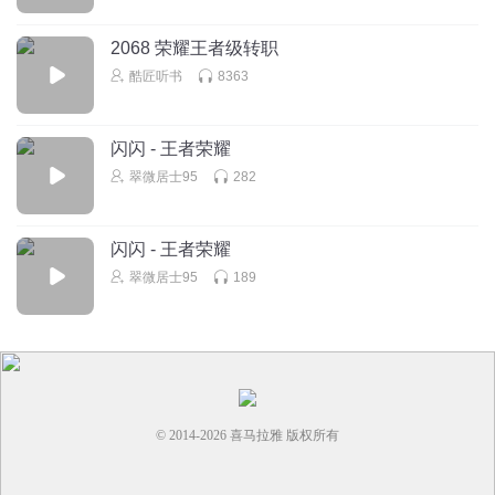
了。很迷茫，不知道该怎么办。听到你的声音，真的是很治
愈。比爱你么么哒
2068 荣耀王者级转职
回复
2021-09-05
3
酷匠听书
8363
huskiesssss
闪闪 - 王者荣耀
百战成诗yyds，唯一听掉掉会唱的一首歌
翠微居士95
282
回复
2021-09-03
2
闪闪 - 王者荣耀
翠微居士95
189
© 2014-
2026
喜马拉雅 版权所有