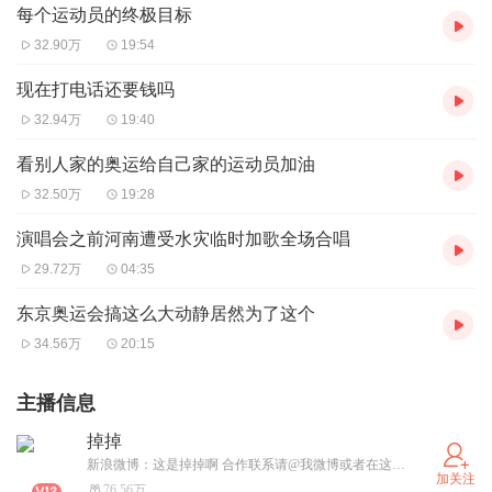
每个运动员的终极目标
32.90万
19:54
现在打电话还要钱吗
32.94万
19:40
看别人家的奥运给自己家的运动员加油
32.50万
19:28
演唱会之前河南遭受水灾临时加歌全场合唱
29.72万
04:35
东京奥运会搞这么大动静居然为了这个
34.56万
20:15
主播信息
掉掉
新浪微博：这是掉掉啊 合作联系请@我微博或者在这私信我，如果没有回应，请继续…… 实名信息：李弘官
加关注
76.56万