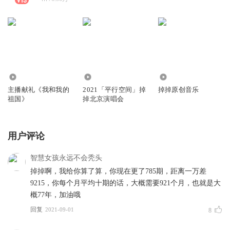
297.40万
2.17万
3775
主播献礼《我和我的
2021「平行空间」掉
掉掉原创音乐
祖国》
掉北京演唱会
用户评论
智慧女孩永远不会秃头
掉掉啊，我给你算了算，你现在更了785期，距离一万差
9215，你每个月平均十期的话，大概需要921个月，也就是大
概77年，加油哦
回复
2021-09-01
8