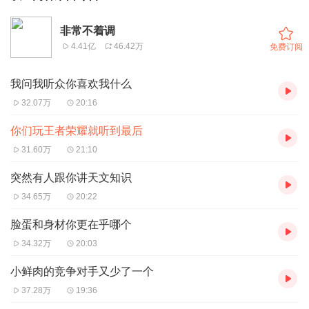
非常不着调
4.41亿
46.42万
免费订阅
我问我听众你喜欢我什么
32.07万
20:16
你们玩王者荣耀就听到最后
31.60万
21:10
突然有人跟你讲天文知识
34.65万
20:22
脸蛋和身材你更在乎哪个
34.32万
20:03
小鲜肉的竞争对手又少了一个
37.28万
19:36