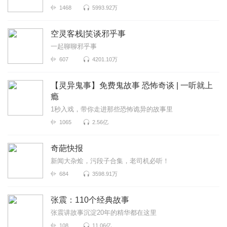
1468
5993.92万
空灵客栈|笑谈邪乎事
一起聊聊邪乎事
607
4201.10万
【灵异鬼事】免费鬼故事 恐怖奇谈 | 一听就上
瘾
1秒入戏，带你走进那些恐怖诡异的故事里
1065
2.56亿
奇葩快报
新闻大杂烩，污段子合集，老司机必听！
684
3598.91万
张震：110个经典故事
张震讲故事沉淀20年的精华都在这里
108
11.06亿