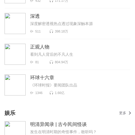
432
171.17万
深透
深度解密透视热点透过现象深触本源
511
398.18万
正观人物
看到凡人背后的不凡人生
81
804.94万
环球十六章
《环球时报》要闻团队出品
1346
1.66亿
娱乐
更多
明清异闻录 | 古今民间怪谈
发生在明清时期的奇怪事件，敢听吗？