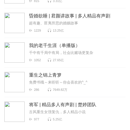
815
3.31亿
昏婚欲睡 | 君颜讲故事 | 多人精品有声剧
超有趣、匪夷所思的婚姻故事
1229
13.25亿
我的老千生涯（单播版）
千中有千局中有局，社会比赌场更复杂
1052
27.65亿
重生之锦上青箩
免费书哦～来听听～你会喜欢的^_^
286
7649.82万
将军 | 精品多人有声剧 | 楚婷团队
古风重生女强复仇，多人精品小说
977
5.25亿