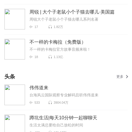
周锐 | 大个子老鼠小个子猫去哪儿·美国篇
周锐大个子老鼠小个子猫去哪儿系列名著
17
1.82万
不一样的卡梅拉（免费版）
不一样的卡梅拉官方故事音频来啦！
18
1.13亿
头条
更多
伟伟道来
台海风云国际观察专业解码且听伟伟道来
533
3904.04万
蹲坑生活|每天10分钟一起聊聊天
生活太满总要给自己放松的时间