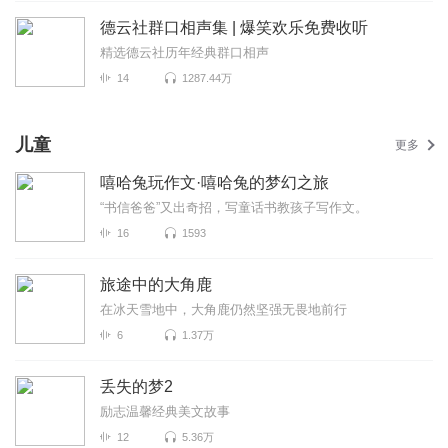
德云社群口相声集 | 爆笑欢乐免费收听
精选德云社历年经典群口相声
14
1287.44万
儿童
更多
嘻哈兔玩作文·嘻哈兔的梦幻之旅
“书信爸爸”又出奇招，写童话书教孩子写作文。
16
1593
旅途中的大角鹿
在冰天雪地中，大角鹿仍然坚强无畏地前行
6
1.37万
丢失的梦2
励志温馨经典美文故事
12
5.36万