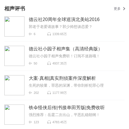
相声评书
更多
德云社20周年全球巡演北美站2016
郭老于老爱请故事？郭少帅想谈恋爱？
6
1339.65万
德云社小园子相声集（高清经典版）
德云社小园子相声免费听！订阅不迷路哦！
50
4937.35万
大案·真相|真实刑侦案件深度解析
生死的较量，罪恶的深渊，带你剖析犯罪心理
202
1177.99万
铁伞怪侠后传|书接单田芳版|免费收听
强烈推荐：岳霆二次出山，平恶乱稳朝纲！
123
4783.45万