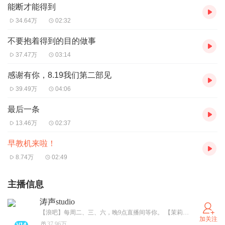
能断才能得到
34.64万
02:32
不要抱着得到的目的做事
37.47万
03:14
感谢有你，8.19我们第二部见
39.49万
04:06
最后一条
13.46万
02:37
早教机来啦！
8.74万
02:49
主播信息
涛声studio
【浪吧】每周二、三、六，晚9点直播间等你。 【茉莉瑭 周末】每周六晚8点，亲子播客上线。 【有声书】不定期更新！ 愿声音流进生活的纹理，拾起美好的点滴。 聆听所至，涛声所在。
加关注
37.96万