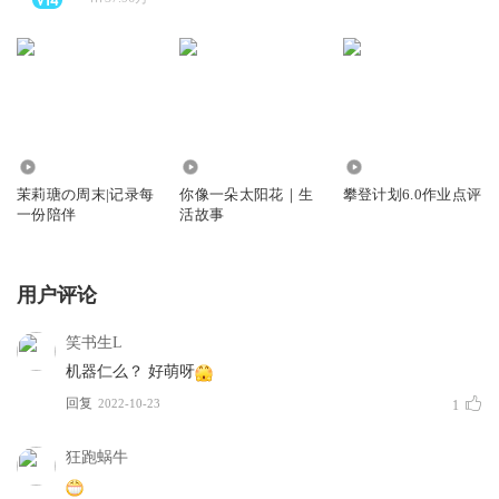
25.16万
3435
3284
茉莉瑭の周末|记录每
你像一朵太阳花｜生
攀登计划6.0作业点评
一份陪伴
活故事
用户评论
笑书生L
机器仁么？ 好萌呀
回复
2022-10-23
1
狂跑蜗牛