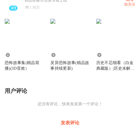
精品双播3D音效专辑上线
加关注
1.36万
172.79万
245.01万
25.12万
恐怖故事集(精品双
灵异恐怖故事(精品故
历史不忍细看（白金
播)(3D音效）
事持续更新)
典藏版）|历史未解之
谜
用户评论
还没有评论，快来发表第一个评论！
发表评论